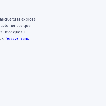
pas que tu as explosé
exactement ce que
suit ce que tu
eux
l'essayer sans