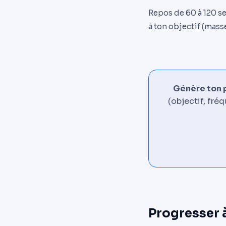
Repos de 60 à 120 se
à ton objectif (masse
Génère ton 
(objectif, fré
Progresser 