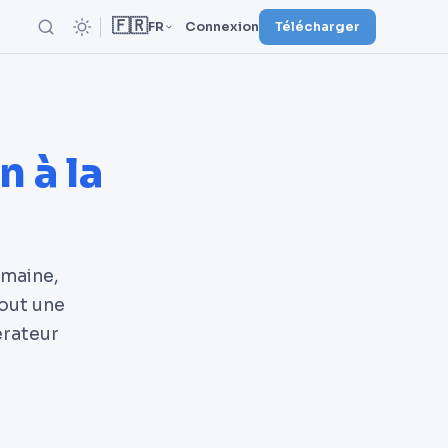
🇫🇷
FR
Connexion
Télécharger
 à la
emaine,
tout une
érateur