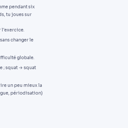
thme pendant six
s, tu joues sur
 l'exercice.
 sans changer le
fficulté globale.
e ; squat → squat
faire un peu mieux la
igue, périodisation)