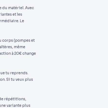
e du matériel. Avec
iantes et les
rmédiaire. Le
du corps (pompes et
'haltères, même
raction à 20€ change
que tu reprends.
on. Si tu veux plus
de répétitions,
une variante plus