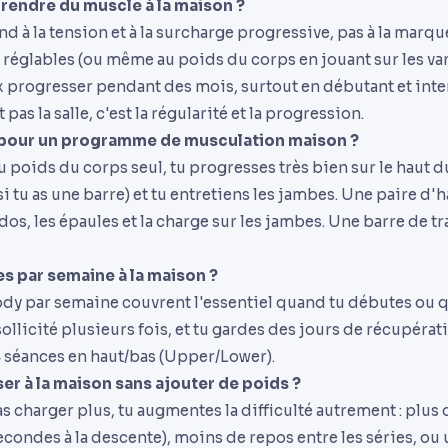
rendre du muscle à la maison ?
d à la tension et à la surcharge progressive, pas à la marqu
 réglables (ou même au poids du corps en jouant sur les var
ux progresser pendant des mois, surtout en débutant et inte
 pas la salle, c'est la régularité et la progression.
l pour un programme de musculation maison ?
u poids du corps seul, tu progresses très bien sur le haut 
 si tu as une barre) et tu entretiens les jambes. Une paire d
dos, les épaules et la charge sur les jambes. Une barre de t
 par semaine à la maison ?
body par semaine couvrent l'essentiel quand tu débutes ou 
llicité plusieurs fois, et tu gardes des jours de récupérati
4 séances en haut/bas (Upper/Lower).
 à la maison sans ajouter de poids ?
 charger plus, tu augmentes la difficulté autrement : plus 
econdes à la descente), moins de repos entre les séries, ou 