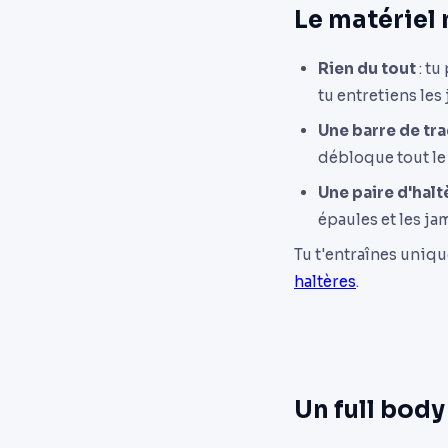
Le matériel
Rien du tout
: tu
tu entretiens les
Une barre de tr
débloque tout le 
Une paire d'halt
épaules et les j
Tu t'entraînes uniq
haltères
.
Un full bod