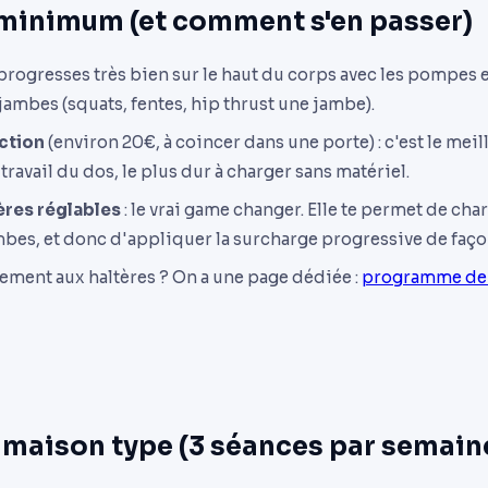
 minimum (et comment s'en passer)
 progresses très bien sur le haut du corps avec les pompes et
 jambes (squats, fentes, hip thrust une jambe).
action
(environ 20€, à coincer dans une porte) : c'est le meill
travail du dos, le plus dur à charger sans matériel.
ères réglables
: le vrai game changer. Elle te permet de char
ambes, et donc d'appliquer la surcharge progressive de faço
uement aux haltères ? On a une page dédiée :
programme de 
y maison type (3 séances par semain