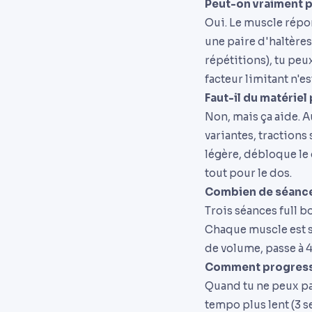
Peut-on vraiment p
Oui. Le muscle répon
une paire d'haltères
répétitions), tu pe
facteur limitant n'est
Faut-il du matérie
Non, mais ça aide. A
variantes, tractions
légère, débloque le 
tout pour le dos.
Combien de séances
Trois séances full 
Chaque muscle est so
de volume, passe à 
Comment progresser
Quand tu ne peux pas
tempo plus lent (3 s