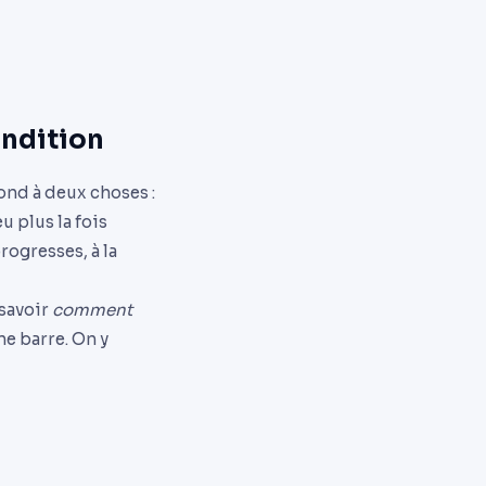
ondition
pond à deux choses :
u plus la fois
rogresses, à la
 savoir
comment
e barre. On y