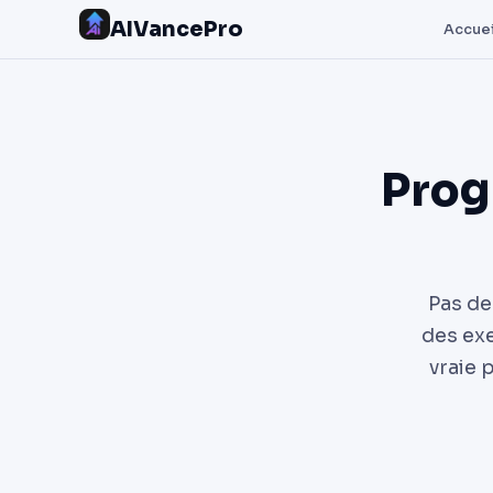
AIVancePro
Accuei
Pro
Pas de
des exe
vraie 