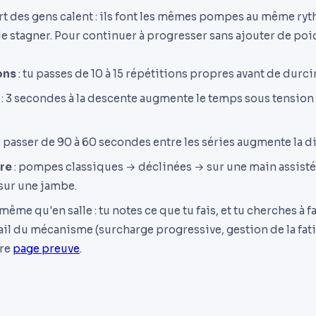
part des gens calent : ils font les mêmes pompes au même ry
e stagner. Pour continuer à progresser sans ajouter de poid
ons
: tu passes de 10 à 15 répétitions propres avant de durcir
: 3 secondes à la descente augmente le temps sous tension
: passer de 90 à 60 secondes entre les séries augmente la di
ure
: pompes classiques → déclinées → sur une main assisté
sur une jambe.
même qu'en salle : tu notes ce que tu fais, et tu cherches à 
tail du mécanisme (surcharge progressive, gestion de la fat
tre
page preuve
.