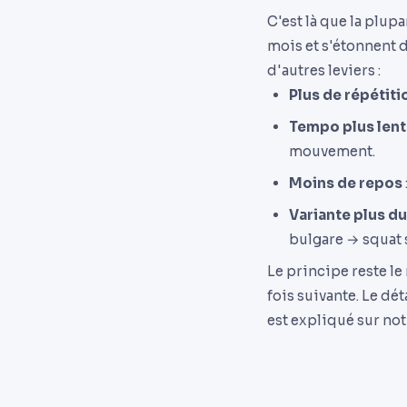
C'est là que la plu
mois et s'étonnent d
d'autres leviers :
Plus de répétiti
Tempo plus lent
mouvement.
Moins de repos
Variante plus d
bulgare → squat 
Le principe reste le 
fois suivante. Le dé
est expliqué sur no