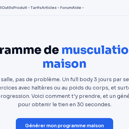
l
Outils
Produit
Tarifs
Articles
Forum
Aide
gramme de
musculation
maison
 salle, pas de problème. Un full body 3 jours par s
rcices avec haltères ou au poids du corps, et sur
progression. Voici comment t'y prendre, et un gén
pour obtenir le tien en 30 secondes.
Générer mon programme maison