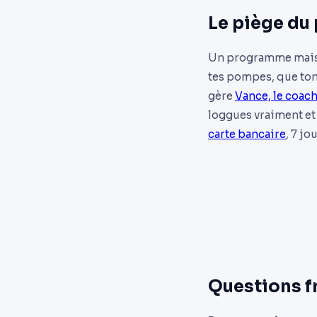
Le piège du
Un programme maison 
tes pompes, que ton 
gère
Vance, le coac
loggues vraiment et
carte bancaire
, 7 jo
Questions f