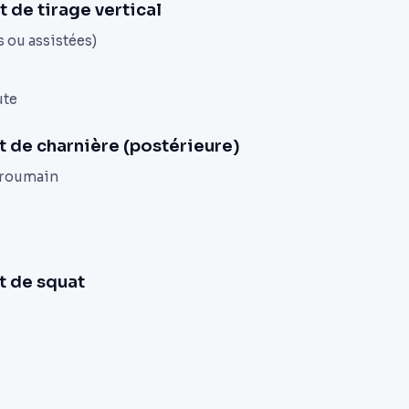
 de tirage vertical
s ou assistées)
ute
 de charnière (postérieure)
 roumain
t de squat