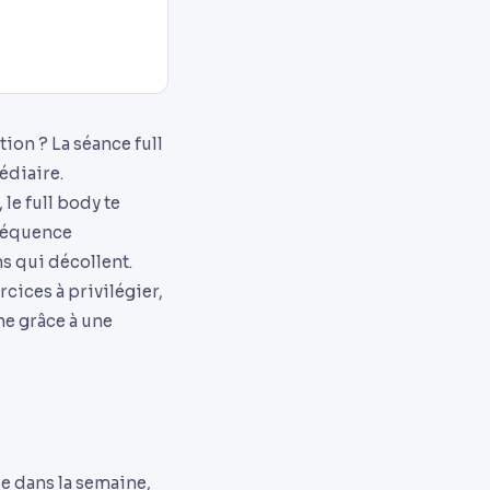
ion ? La séance full
édiaire.
le full body te
fréquence
s qui décollent.
cices à privilégier,
e grâce à une
le dans la semaine,