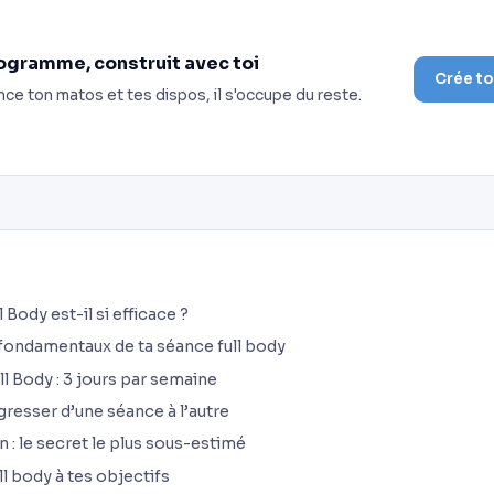
ogramme, construit avec toi
Crée t
nce ton matos et tes dispos, il s'occupe du reste.
l Body est-il si efficace ?
fondamentaux de ta séance full body
 Body : 3 jours par semaine
esser d’une séance à l’autre
 : le secret le plus sous-estimé
l body à tes objectifs