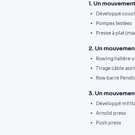
1. Un mouvement
Développé couch
Pompes lestées
Presse à plat (ma
2. Un mouvement
Rowing haltère u
Tirage câble assi
Row barre Pendl
3. Un mouvement
Développé milita
Arnold press
Push press