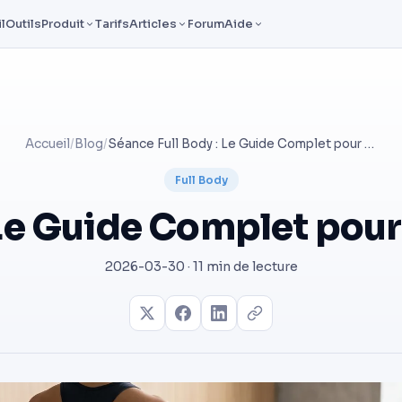
l
Outils
Produit
Tarifs
Articles
Forum
Aide
Accueil
/
Blog
/
Séance Full Body : Le Guide Complet pour Prendre du Muscle
Full Body
 Le Guide Complet pou
2026-03-30 · 11 min de lecture