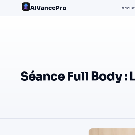
AIVancePro
Accuei
Séance Full Body :