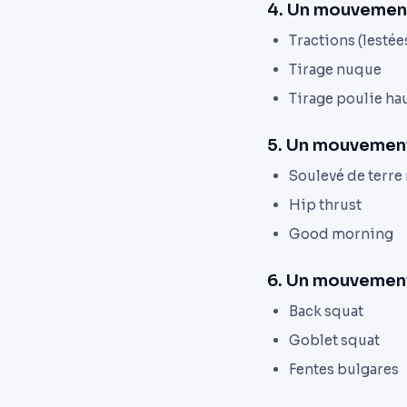
4. Un mouvement
Tractions (lestée
Tirage nuque
Tirage poulie ha
5. Un mouvement
Soulevé de terre
Hip thrust
Good morning
6. Un mouvemen
Back squat
Goblet squat
Fentes bulgares