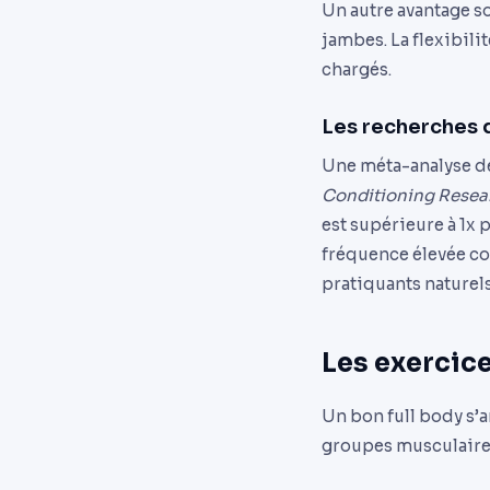
Un autre avantage sou
jambes. La flexibil
chargés.
Les recherches q
Une méta-analyse de
Conditioning Resea
est supérieure à 1x 
fréquence élevée co
pratiquants naturels
Les exercic
Un bon full body s’a
groupes musculaires