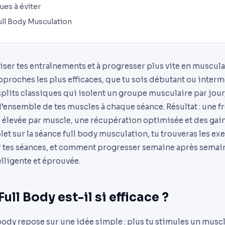
ues à éviter
ull Body Musculation
ser tes entraînements et à progresser plus vite en musculat
pproches les plus efficaces, que tu sois débutant ou interm
lits classiques qui isolent un groupe musculaire par jour, 
l’ensemble de tes muscles à chaque séance. Résultat : une 
 élevée par muscle, une récupération optimisée et des gain
t sur la séance full body musculation, tu trouveras les exer
tes séances, et comment progresser semaine après semain
ligente et éprouvée.
ull Body est-il si efficace ?
body repose sur une idée simple : plus tu stimules un musc