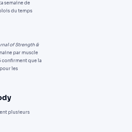
 ta semaine de
mplois du temps
rnal of Strength &
maine par muscle
5 confirment que la
pour les
ody
tent plusieurs