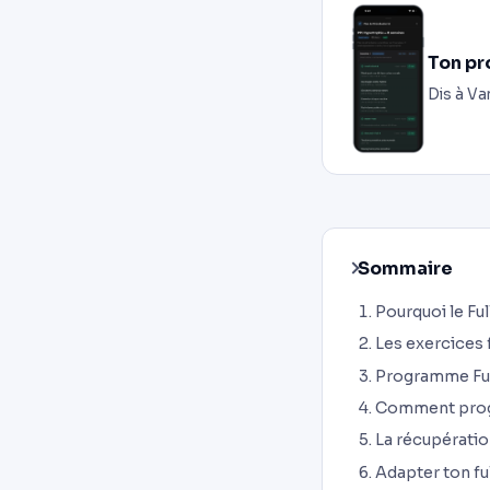
Ton pr
Dis à Va
Sommaire
Pourquoi le Ful
Les exercices 
Programme Full
Comment progr
La récupération
Adapter ton ful