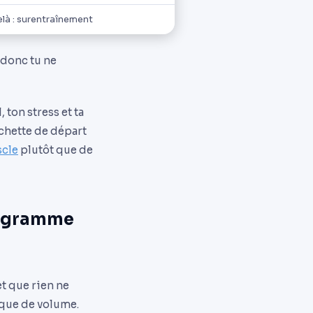
là : surentraînement
 donc tu ne
ton stress et ta
rchette de départ
scle
plutôt que de
rogramme
et que rien ne
nque de volume.