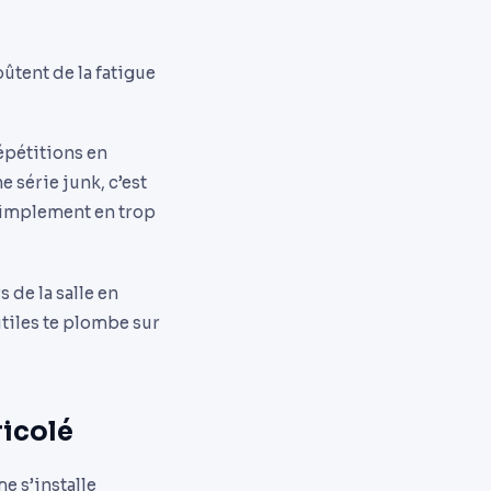
ûtent de la fatigue
répétitions en
e série junk, c’est
u simplement en trop
 de la salle en
utiles te plombe sur
ricolé
e s’installe