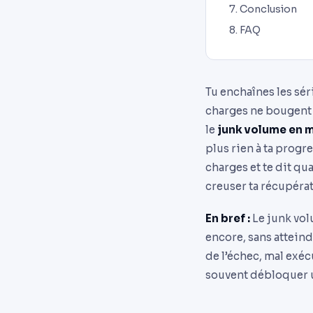
Conclusion
FAQ
Tu enchaînes les séri
charges ne bougent 
le
junk volume en 
plus rien à ta progr
charges et te dit qu
creuser ta récupérat
En bref :
Le junk vol
encore, sans atteind
de l’échec, mal exéc
souvent débloquer u