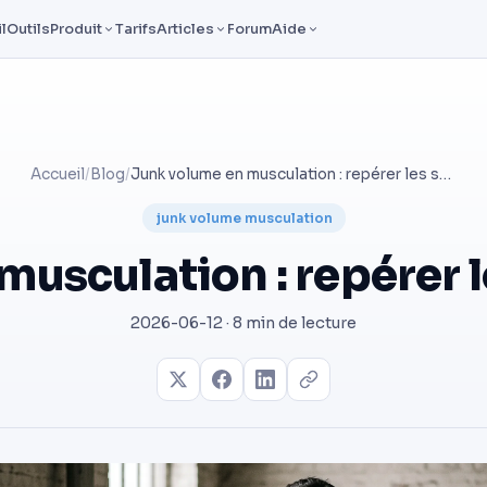
l
Outils
Produit
Tarifs
Articles
Forum
Aide
Accueil
/
Blog
/
Junk volume en musculation : repérer les séries inutiles
junk volume musculation
usculation : repérer le
2026-06-12 · 8 min de lecture