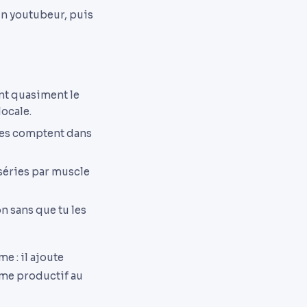
un youtubeur, puis
ent quasiment le
locale.
Elles comptent dans
séries par muscle
n sans que tu les
 : il ajoute
ume productif au