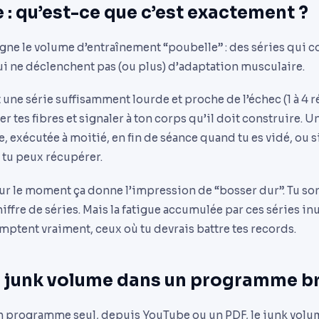
: qu’est-ce que c’est exactement ?
ne le volume d’entraînement “poubelle” : des séries qui co
ui ne déclenchent pas (ou plus) d’adaptation musculaire.
st une série suffisamment lourde et proche de l’échec (1 à 4 
r tes fibres et signaler à ton corps qu’il doit construire. Un
ère, exécutée à moitié, en fin de séance quand tu es vidé, o
 tu peux récupérer.
sur le moment ça donne l’impression de “bosser dur”. Tu sors
hiffre de séries. Mais la fatigue accumulée par ces séries in
mptent vraiment, ceux où tu devrais battre tes records.
le junk volume dans un programme b
on programme seul, depuis YouTube ou un PDF, le junk volum