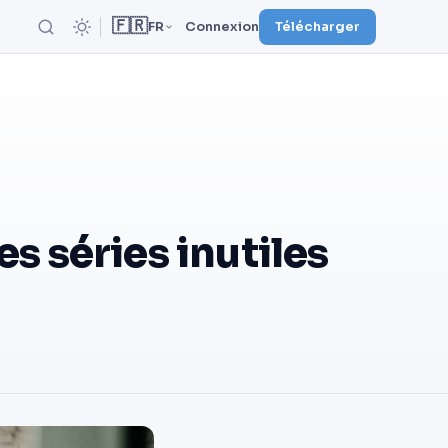
🇫🇷
FR
Connexion
Télécharger
s séries inutiles