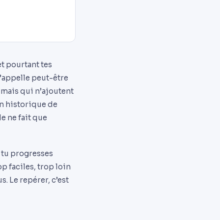
et pourtant tes
s’appelle peut-être
, mais qui n’ajoutent
on historique de
e ne fait que
ù tu progresses
p faciles, trop loin
. Le repérer, c’est