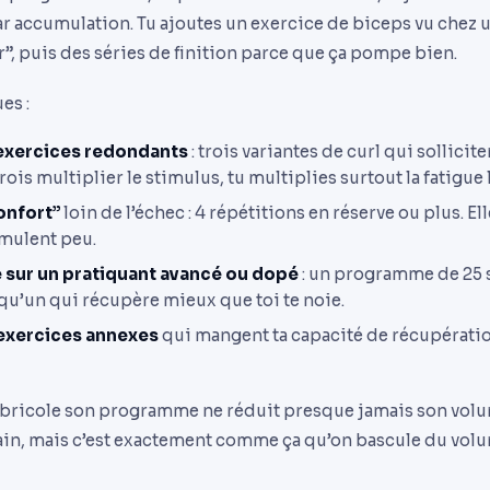
r accumulation. Tu ajoutes un exercice de biceps vu chez 
r”, puis des séries de finition parce que ça pompe bien.
es :
exercices redondants
: trois variantes de curl qui sollicit
ois multiplier le stimulus, tu multiplies surtout la fatigue 
onfort”
loin de l’échec : 4 répétitions en réserve ou plus. 
imulent peu.
 sur un pratiquant avancé ou dopé
: un programme de 25 
u’un qui récupère mieux que toi te noie.
 exercices annexes
qui mangent ta capacité de récupératio
bricole son programme ne réduit presque jamais son volume
ain, mais c’est exactement comme ça qu’on bascule du vol