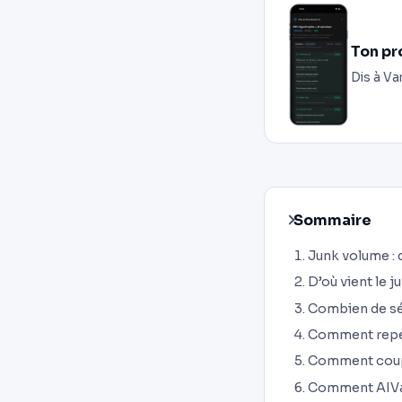
Ton pr
Dis à Va
Sommaire
Junk volume : 
D’où vient le 
Combien de sér
Comment repé
Comment coupe
Comment AIVa