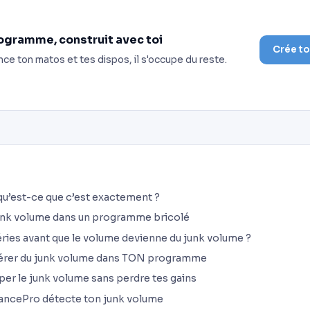
ogramme, construit avec toi
Crée t
nce ton matos et tes dispos, il s'occupe du reste.
qu’est-ce que c’est exactement ?
junk volume dans un programme bricolé
ies avant que le volume devienne du junk volume ?
rer du junk volume dans TON programme
r le junk volume sans perdre tes gains
ncePro détecte ton junk volume