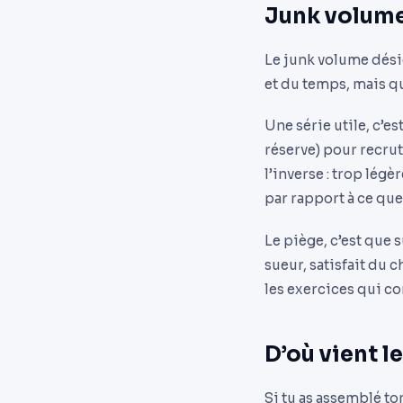
Junk volume 
Le junk volume désig
et du temps, mais q
Une série utile, c’e
réserve) pour recrute
l’inverse : trop lég
par rapport à ce que
Le piège, c’est que 
sueur, satisfait du c
les exercices qui co
D’où vient 
Si tu as assemblé t