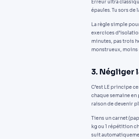
Erreur ultra classiq
épaules. Tu sors de 
La règle simple pour
exercices d’isolati
minutes, pas trois 
monstrueux, moins d
3. Négliger 
C’est LE principe ce
chaque semaine en p
raison de devenir pl
Tiens un carnet (papi
kg ou 1 répétition 
suit automatiquement