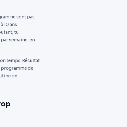
gram ne sont pas
 à 10 ans
utant, tu
 par semaine, en
n temps. Résultat :
 un programme de
utine de
trop