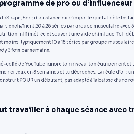
n programme de pro ou d’influenceur
o InShape, Sergi Constance ou n’importe quel athlète Insta
 gars enchaînent 20 à 25 séries par groupe musculaire avec 5
trition millimétrée et souvent une aide chimique. Toi, déb
nt moins, typiquement 10 à 15 séries par groupe musculaire
dy 3 fois par semaine.
collé de YouTube ignore ton niveau, ton équipement et to
ème nerveux en 3 semaines et tu décroches. La règle d’or :
construit POUR un débutant, pas adapté à la baisse d’une ro
out travailler à chaque séance avec 