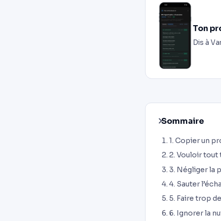
Ton pr
Dis à Va
Sommaire
1. Copier un p
2. Vouloir tout
3. Négliger la
4. Sauter l’éc
5. Faire trop d
6. Ignorer la n