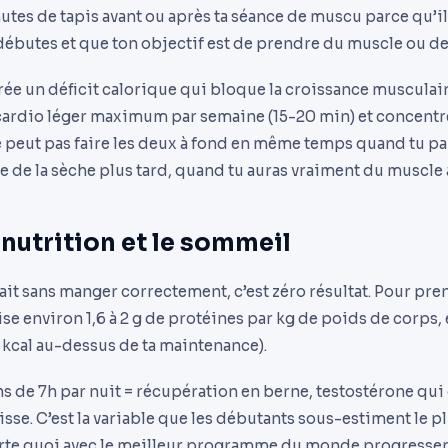
tes de tapis avant ou après ta séance de muscu parce qu’il 
débutes et que ton objectif est de prendre du muscle ou de 
rée un déficit calorique qui bloque la croissance musculair
cardio léger maximum par semaine (15-20 min) et concentre
 peut pas faire les deux à fond en même temps quand tu par
re de la sèche plus tard, quand tu auras vraiment du muscle à
a nutrition et le sommeil
t sans manger correctement, c’est zéro résultat. Pour pr
se environ 1,6 à 2 g de protéines par kg de poids de corps, 
kcal au-dessus de ta maintenance).
s de 7h par nuit = récupération en berne, testostérone qui
se. C’est la variable que les débutants sous-estiment le p
rte quoi avec le meilleur programme du monde progresse