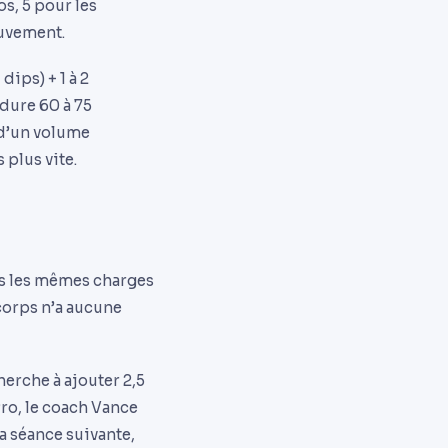
os, 5 pour les
ouvement.
ips) + 1 à 2
dure 60 à 75
 d’un volume
plus vite.
ets les mêmes charges
corps n’a aucune
herche à ajouter 2,5
ro, le coach Vance
a séance suivante,