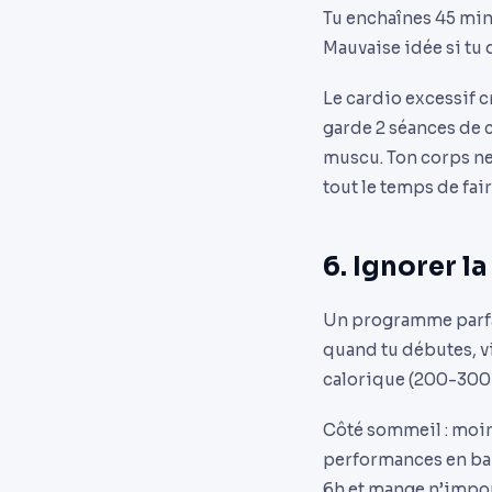
Tu enchaînes 45 minu
Mauvaise idée si tu 
Le cardio excessif c
garde 2 séances de 
muscu. Ton corps ne
tout le temps de fai
6. Ignorer l
Un programme parfai
quand tu débutes, vi
calorique (200-300 
Côté sommeil : moin
performances en bais
6h et mange n’impo