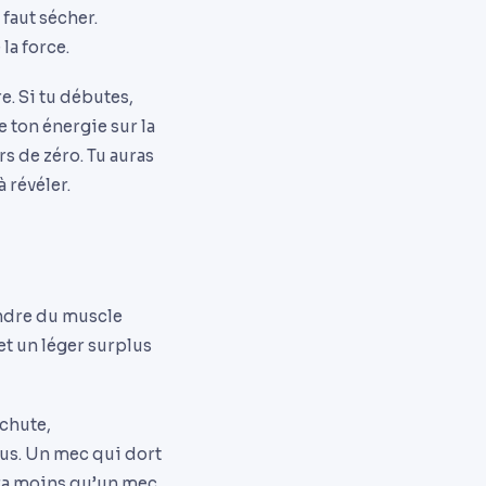
faut sécher.
la force.
e. Si tu débutes,
 ton énergie sur la
s de zéro. Tu auras
 révéler.
endre du muscle
et un léger surplus
 chute,
lus. Un mec qui dort
ra moins qu’un mec