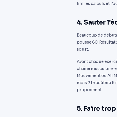
fini les calculs et l
4. Sauter l’
Beaucoup de débutan
pousse 80. Résultat
squat.
Avant chaque exercic
chaîne musculaire e
Mouvement ou All Mu
mois 2 te coûtera 6 
proprement.
5. Faire tro