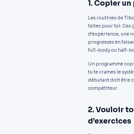
1. Copier u
Les routines de Tib
faites pour toi. Ces
d’expérience, une nu
progresses en faisa
full-body ou half-bo
Un programme copié-
tu te crames le syst
débutant doit être 
compétiteur.
2. Vouloir t
d’exercices