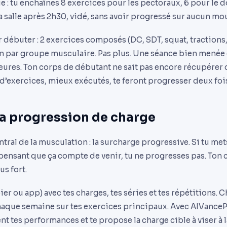
ue : tu enchaînes 8 exercices pour les pectoraux, 6 pour le d
la salle après 2h30, vidé, sans avoir progressé sur aucun m
 débuter : 2 exercices composés (DC, SDT, squat, tractions, d
on par groupe musculaire. Pas plus. Une séance bien menée 
heures. Ton corps de débutant ne sait pas encore récupérer
’exercices, mieux exécutés, te feront progresser deux fois 
la progression de charge
ntral de la musculation : la surcharge progressive. Si tu m
ensant que ça compte de venir, tu ne progresses pas. Ton 
us fort.
er ou app) avec tes charges, tes séries et tes répétitions. C
chaque semaine sur tes exercices principaux. Avec AIVanceP
 tes performances et te propose la charge cible à viser à l