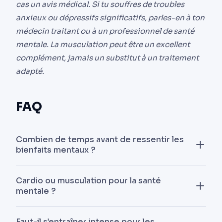
cas un avis médical. Si tu souffres de troubles
anxieux ou dépressifs significatifs, parles-en à ton
médecin traitant ou à un professionnel de santé
mentale. La musculation peut être un excellent
complément, jamais un substitut à un traitement
adapté.
FAQ
Combien de temps avant de ressentir les
bienfaits mentaux ?
Les effets aigus (relâchement du stress, meilleure
Cardio ou musculation pour la santé
humeur) sont perceptibles dès la première
mentale ?
séance, dans les 90 minutes suivant l’effort. Les
bénéfices durables sur l’anxiété et la dépression
Les deux fonctionnent. Le cardio a un effet plus
Faut-il s’entraîner intense pour les