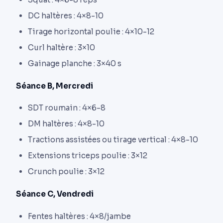
DC haltères : 4×8-10
Tirage horizontal poulie : 4×10-12
Curl haltère : 3×10
Gainage planche : 3×40 s
Séance B, Mercredi
SDT roumain : 4×6-8
DM haltères : 4×8-10
Tractions assistées ou tirage vertical : 4×8-10
Extensions triceps poulie : 3×12
Crunch poulie : 3×12
Séance C, Vendredi
Fentes haltères : 4×8/jambe