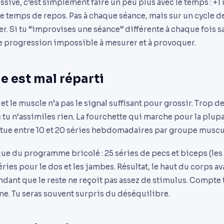
sive, c’est simplement faire un peu plus avec le temps : +1 r
 le temps de repos. Pas à chaque séance, mais sur un cycle de
. Si tu “improvises une séance” différente à chaque fois sa
te progression impossible à mesurer et à provoquer.
e est mal réparti
t le muscle n’a pas le signal suffisant pour grossir. Trop d
tu n’assimiles rien. La fourchette qui marche pour la plup
itue entre 10 et 20 séries hebdomadaires par groupe muscu
ue du programme bricolé : 25 séries de pecs et biceps (les
ries pour le dos et les jambes. Résultat, le haut du corps a
ndant que le reste ne reçoit pas assez de stimulus. Compte t
ne. Tu seras souvent surpris du déséquilibre.