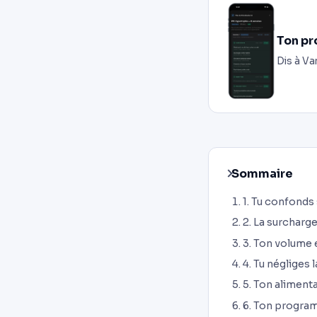
Ton pr
Dis à Va
Sommaire
1. Tu confonds 
2. La surcharg
3. Ton volume 
4. Tu négliges 
5. Ton alimenta
6. Ton progra