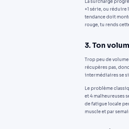
La surcharge progres
+1 série, ou réduire
tendance doit monter
rouge, tu rends cet
3. Ton volum
Trop peu de volume e
récupères pas, donc 
intermédiaires se s
Le problème classiq
et 4 malheureuses sé
de fatigue locale pe
muscle et par semai