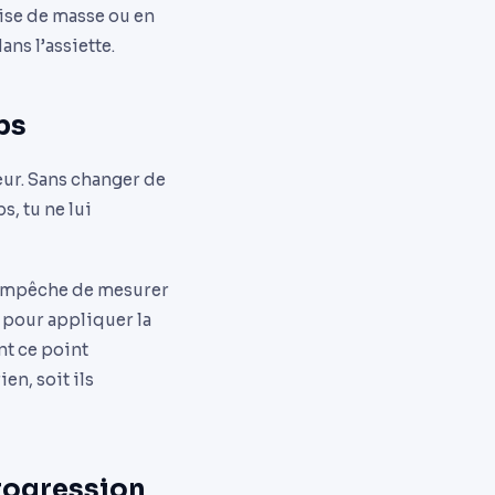
prise de masse ou en
ns l’assiette.
ps
ur. Sans changer de
, tu ne lui
t’empêche de mesurer
 pour appliquer la
nt ce point
en, soit ils
rogression