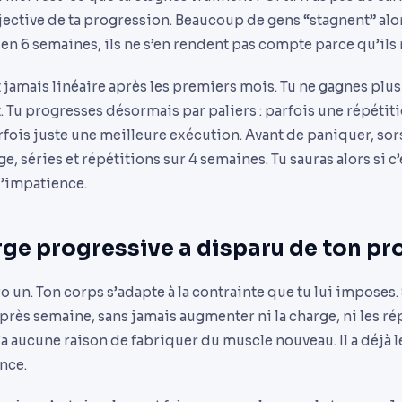
jective de ta progression. Beaucoup de gens “stagnent” alor
t en 6 semaines, ils ne s’en rendent pas compte parce qu’ils 
 jamais linéaire après les premiers mois. Tu ne gagnes plu
Tu progresses désormais par paliers : parfois une répétiti
rfois juste une meilleure exécution. Avant de paniquer, sor
e, séries et répétitions sur 4 semaines. Tu sauras alors si c’
l’impatience.
arge progressive a disparu de ton 
 un. Ton corps s’adapte à la contrainte que tu lui imposes. S
près semaine, sans jamais augmenter ni la charge, ni les rép
a aucune raison de fabriquer du muscle nouveau. Il a déjà l
nce.