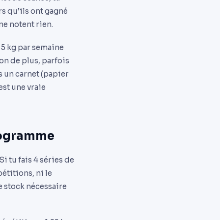
s qu’ils ont gagné
ne notent rien.
s 5 kg par semaine
on de plus, parfois
s un carnet (papier
est une vraie
programme
i tu fais 4 séries de
étitions, ni le
e stock nécessaire