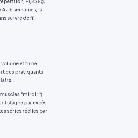
épétition, +1,25 kg,
 4 à 6 semaines, la
ns suivre de fil
e volume et tu ne
art des pratiquants
laire.
 muscles “miroir”)
vant stagne par excès
es séries réelles par