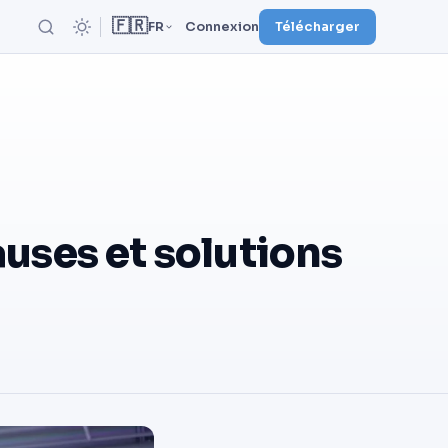
🇫🇷
FR
Connexion
Télécharger
auses et solutions