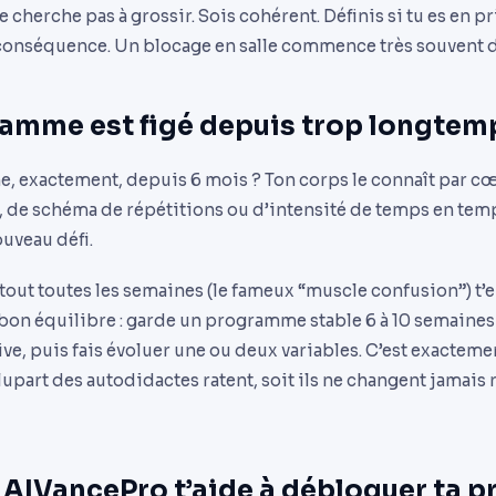
ne cherche pas à grossir. Sois cohérent. Définis si tu es en 
conséquence. Un blocage en salle commence très souvent da
ramme est figé depuis trop longtem
exactement, depuis 6 mois ? Ton corps le connaît par cœ
, de schéma de répétitions ou d’intensité de temps en temps
uveau défi.
r tout toutes les semaines (le fameux “muscle confusion”) 
 bon équilibre : garde un programme stable 6 à 10 semaines
e, puis fais évoluer une ou deux variables. C’est exacteme
upart des autodidactes ratent, soit ils ne changent jamais ri
AIVancePro t’aide à débloquer ta p