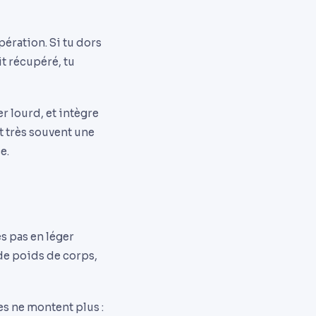
pération. Si tu dors
it récupéré, tu
er lourd, et intègre
t très souvent une
e.
es pas en léger
 de poids de corps,
es ne montent plus :