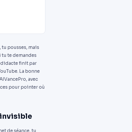
, tu pousses, mais
Si tu te demandes
odidacte finit par
 YouTube. La bonne
. AIVancePro, avec
nces pour pointer où
invisible
net de séance, tu