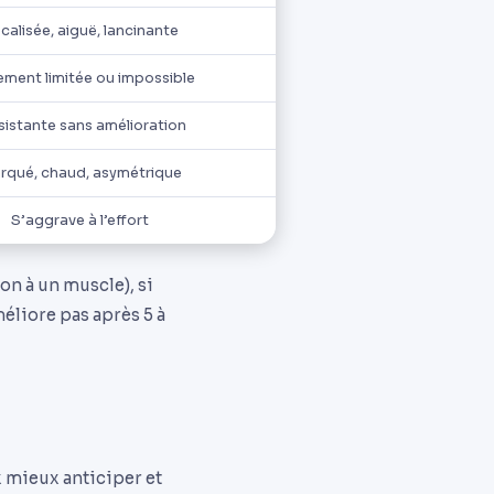
calisée, aiguë, lancinante
ement limitée ou impossible
sistante sans amélioration
rqué, chaud, asymétrique
S’aggrave à l’effort
non à un muscle), si
méliore pas après 5 à
x mieux anticiper et