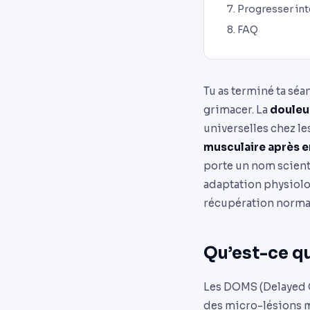
Progresser int
FAQ
Tu as terminé ta séa
grimacer. La
douleu
universelles chez le
musculaire après 
porte un nom scient
adaptation physiolo
récupération normal
Qu’est-ce q
Les DOMS (Delayed O
des micro-lésions m