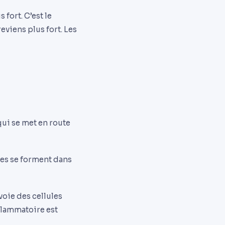
fort. C’est le
reviens plus fort. Les
ui se met en route
res se forment dans
voie des cellules
nflammatoire est