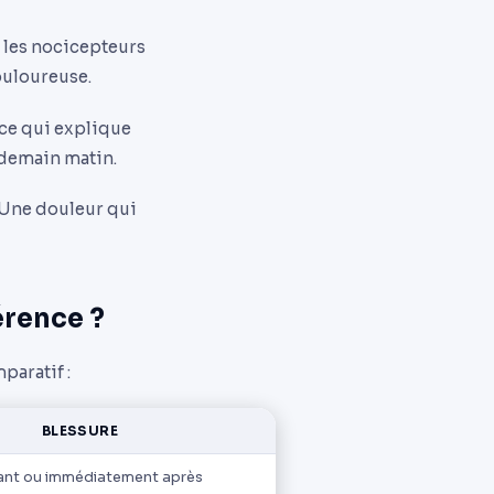
 les nocicepteurs
douloureuse.
, ce qui explique
endemain matin.
 Une douleur qui
érence ?
paratif :
BLESSURE
nt ou immédiatement après