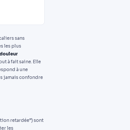
caliers sans
s les plus
douleur
ut à fait saine. Elle
respond à une
us jamais confondre
ion retardée”) sont
er les