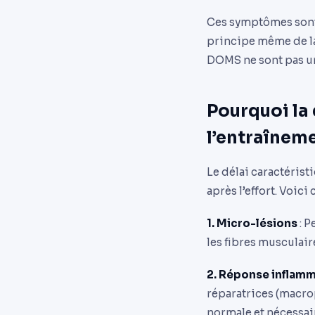
Ces symptômes sont l
principe même de l
DOMS ne sont pas un
Pourquoi la
l’entraîneme
Le délai caractéris
après l’effort. Voici
1. Micro-lésions
: P
les fibres musculair
2. Réponse inflamm
réparatrices (macrop
normale et nécessair