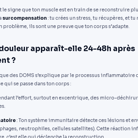
e signe que ton muscle est en train de se reconstruire plus 
a
surcompensation
: tu crées un stress, tu récupères, et tu 
 problème, ils sont une preuve que ton corps s’adapte.
 douleur apparaît-elle 24-48h après
nt ?
tique des DOMS s’explique par le processus inflammatoire q
 ce qui se passe dans ton corps :
endant l’effort, surtout en excentrique, des micro-déchiru
es.
atoire
: Ton système immunitaire détecte ces lésions et en
hages, neutrophiles, cellules satellites). Cette réaction i
e, c’est elle qui déclenche la reconstruction.