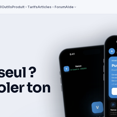
l
Outils
Produit
Tarifs
Articles
Forum
Aide
seul ?
oler ton