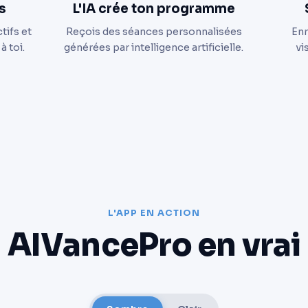
s
L'IA crée ton programme
tifs et
Reçois des séances personnalisées
Enr
à toi.
générées par intelligence artificielle.
vi
L'APP EN ACTION
AIVancePro en vrai