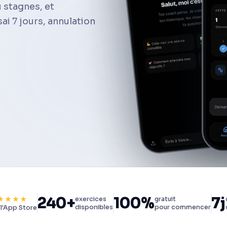
u stagnes, et
ai 7 jours, annulation
240+
100%
7j
★★★★
exercices
gratuit
disponibles
pour commencer
 l'App Store