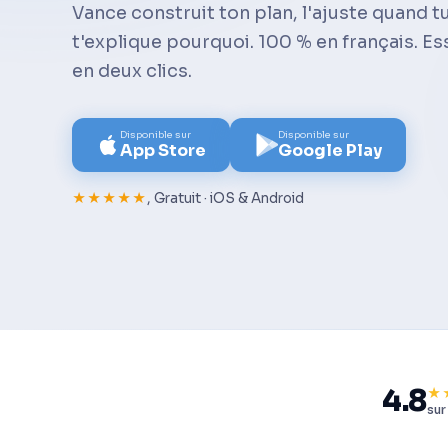
Vance construit ton plan, l'ajuste quand t
t'explique pourquoi. 100 % en français. Ess
en deux clics.
Disponible sur
Disponible sur
App Store
Google Play
★★★★★
, Gratuit · iOS & Android
4.8
★
sur