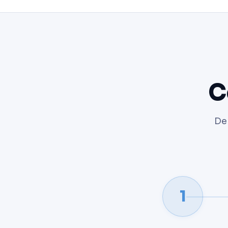
C
De 
1