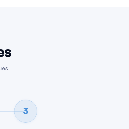
es
ques
3