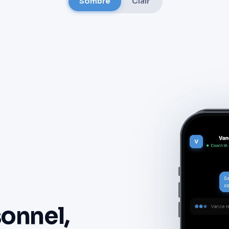
Sombre
Clair
onnel,