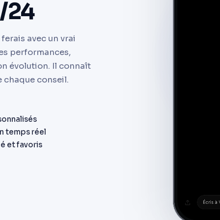
h/24
ferais avec un vrai
tes performances,
n évolution. Il connaît
e chaque conseil.
sonnalisés
en temps réel
 et favoris