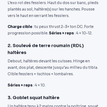
L’exo roi des fessiers. Haut du dos sur banc, pieds
plantés au sol, haltère(s) sur les hanches. Pousse
vers le haut en serrant les fessiers.
Charge cible
: tu peux thrust 2-3× ton DC. Forte
progression possible.
Séries × reps
: 4 × 10-12.
2. Soulevé de terre roumain (RDL)
haltères
Debout, haltères devant les cuisses. Hinge en
avant, dos plat, descente jusqu’au milieu du tibia.
Cible fessiers + ischios + lombaires.
Séries × reps
: 4 × 10.
3. Goblet squat haltère
Un haltère tenu à 2 mains contre la poitrine, squat