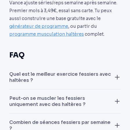
Vance ajuste séries/reps semaine après semaine.
Premier mois à 3,49€, essai sans carte. Tu peux
aussi construire une base gratuite avec le
générateur de programme
, ou partir du
programme musculation haltères
complet.
FAQ
Quel est le meilleur exercice fessiers avec
haltères ?
Le hip thrust haltère. Par mesure EMG, il active
Peut-on se muscler les fessiers
environ deux fois plus le grand fessier que le
uniquement avec des haltères ?
squat (étude Contreras 2015), et il se charge
facilement : tu peux progresser vers 2 à 3 fois ton
Oui. Les 7 exercices de ce programme couvrent
Combien de séances fessiers par semaine
développé couché. Complète-le avec du soulevé
l’extension de hanche (hip thrust, RDL, sumo
?