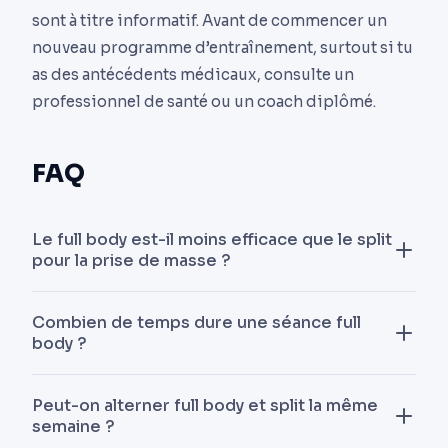
sont à titre informatif. Avant de commencer un
nouveau programme d’entraînement, surtout si tu
as des antécédents médicaux, consulte un
professionnel de santé ou un coach diplômé.
FAQ
Le full body est-il moins efficace que le split
pour la prise de masse ?
Non, pas en soi. À volume hebdomadaire
Combien de temps dure une séance full
équivalent, le full body produit des gains au
body ?
moins comparables, voire supérieurs grâce à la
fréquence de stimulation plus élevée. Les
Entre 60 et 75 minutes, échauffement compris.
Peut-on alterner full body et split la même
confirmés peuvent simplement avoir besoin d’un
Au-delà, la qualité d’exécution baisse et le
semaine ?
volume hebdomadaire qui dépasse ce qu’on peut
cortisol monte. Mieux vaut une séance dense de