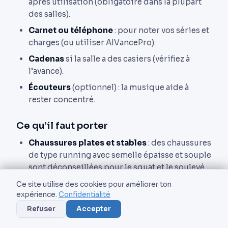
après utilisation (obligatoire dans la plupart
des salles).
Carnet ou téléphone
: pour noter vos séries et
charges (ou utiliser AIVancePro).
Cadenas
si la salle a des casiers (vérifiez à
l’avance).
Écouteurs
(optionnel) : la musique aide à
rester concentré.
Ce qu’il faut porter
Chaussures plates et stables
: des chaussures
de type running avec semelle épaisse et souple
sont déconseillées pour le squat et le soulevé
de terre (instabilité). Préférez des chaussures
Ce site utilise des cookies pour améliorer ton
plates type Converse, chaussures de futsal ou
expérience.
Confidentialité
chaussures d’haltérophilie. En dernier
Refuser
Accepter
recours, entraînez-vous en chaussettes pour