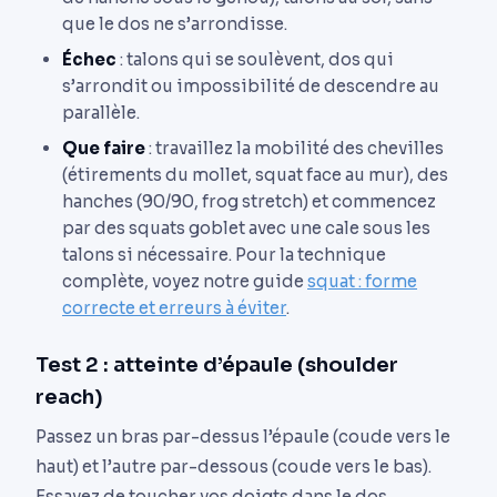
que le dos ne s’arrondisse.
Échec
: talons qui se soulèvent, dos qui
s’arrondit ou impossibilité de descendre au
parallèle.
Que faire
: travaillez la mobilité des chevilles
(étirements du mollet, squat face au mur), des
hanches (90/90, frog stretch) et commencez
par des squats goblet avec une cale sous les
talons si nécessaire. Pour la technique
complète, voyez notre guide
squat : forme
correcte et erreurs à éviter
.
Test 2 : atteinte d’épaule (shoulder
reach)
Passez un bras par-dessus l’épaule (coude vers le
haut) et l’autre par-dessous (coude vers le bas).
Essayez de toucher vos doigts dans le dos.