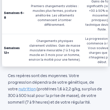
Gains de for
Premiers changements visibles :
significatifs (s
muscles plus fermes, posture
+30 à 50% sur
Semaines 6-
améliorée. Les vêtements
mouvement
8
commencent à tomber
principaux). 
différemment.
technique devien
fluide.
La progression l
Changements physiques
commence à rale
clairement visibles. Gain de masse
Semaines
Vous soulevez
musculaire mesurable (1 à 3 kg de
12+
charges que 
muscle en 3 mois pour un homme,
n’imaginiez pa
environ la moitié pour une femme).
début.
Ces repères sont des moyennes. Votre
progression dépendra de votre génétique, de
votre
nutrition
(protéines 1,6 à 2,2 g/kg, surplus de
300 à 500 kcal pour la prise de masse), de votre
sommeil (7 à 9 heures) et de votre régularité.