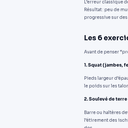
L’erreur classique d
Résultat : peu de mu
progressive sur de
Les 6 exerc
Avant de penser “pr
1. Squat (jambes, f
Pieds largeur d’épa
le poids sur les tal
2. Soulevé de terre
Barre ou haltères de
l’étirement des isc
dos.