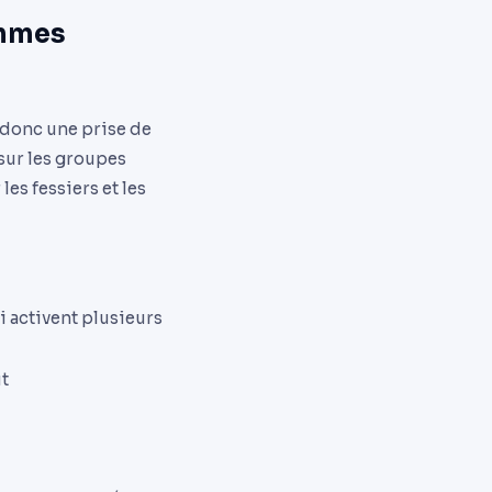
emmes
(donc une prise de
sur les groupes
es fessiers et les
i activent plusieurs
t