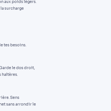
on aux poids légers.
t la surcharge
e tes besoins.
Garde le dos droit,
 haltères.
rière. Sens
et sans arrondir le