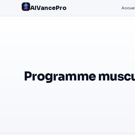
AIVancePro
Accuei
Programme muscul