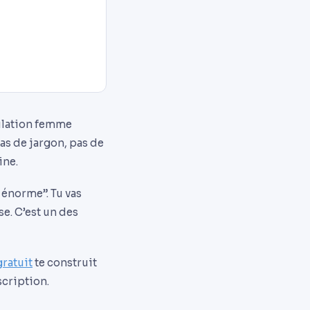
ulation femme
as de jargon, pas de
ine.
r énorme”. Tu vas
se. C’est un des
ratuit
te construit
scription.