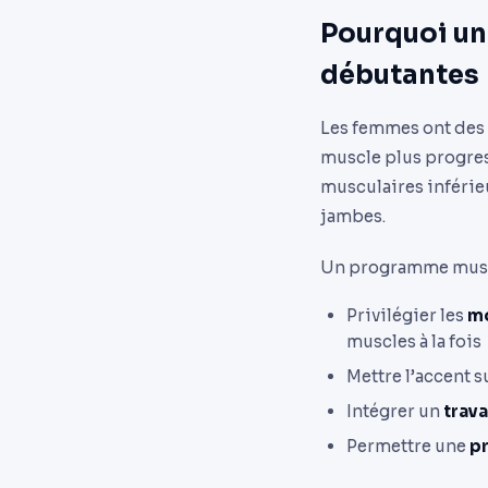
Pourquoi un
débutantes
Les femmes ont des 
muscle plus progres
musculaires inférieu
jambes.
Un programme muscu
Privilégier les
m
muscles à la fois
Mettre l’accent s
Intégrer un
trava
Permettre une
p