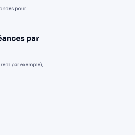
econdes pour
éances par
dredi par exemple),