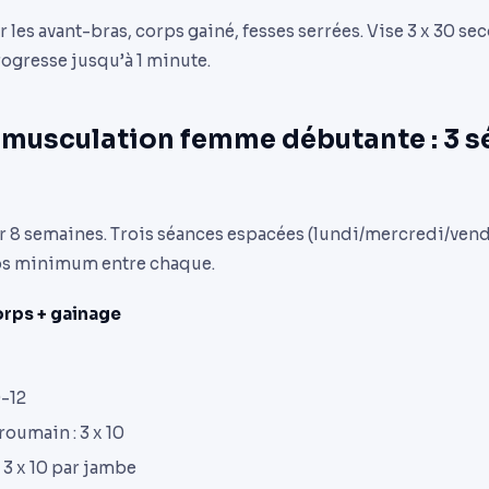
les avant-bras, corps gainé, fesses serrées. Vise 3 x 30 s
gresse jusqu’à 1 minute.
usculation femme débutante : 3 s
sur 8 semaines. Trois séances espacées (lundi/mercredi/ven
pos minimum entre chaque.
orps + gainage
0-12
roumain : 3 x 10
: 3 x 10 par jambe