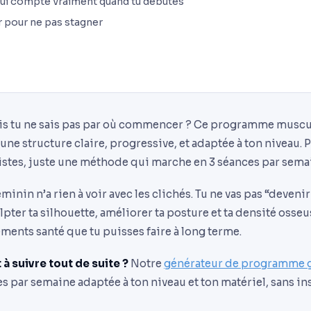
 qui compte vraiment quand tu débutes
er pour ne pas stagner
mais tu ne sais pas par où commencer ? Ce programme musc
ne structure claire, progressive, et adaptée à ton niveau. P
listes, juste une méthode qui marche en 3 séances par sema
minin n’a rien à voir avec les clichés. Tu ne vas pas “deveni
lpter ta silhouette, améliorer ta posture et ta densité osseu
ments santé que tu puisses faire à long terme.
 à suivre tout de suite ?
Notre
générateur de programme g
s par semaine adaptée à ton niveau et ton matériel, sans in