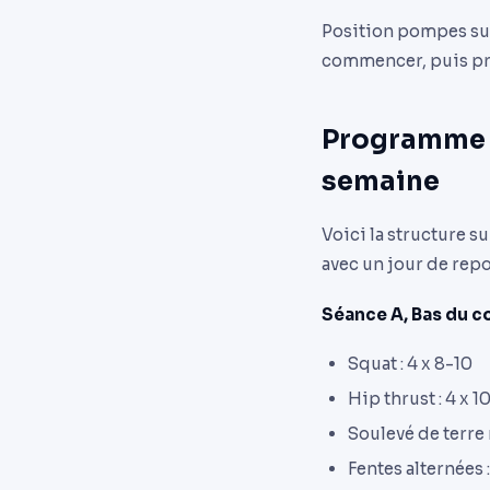
Position pompes sur 
commencer, puis pro
Programme m
semaine
Voici la structure 
avec un jour de re
Séance A, Bas du c
Squat : 4 x 8-10
Hip thrust : 4 x 1
Soulevé de terre 
Fentes alternées 