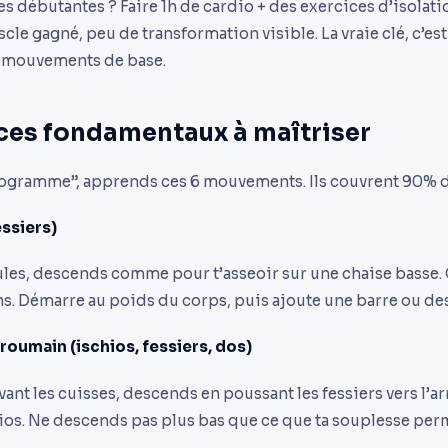
es débutantes ? Faire 1h de cardio + des exercices d’isolati
scle gagné, peu de transformation visible. La vraie clé, c’es
s mouvements de base.
ices fondamentaux à maîtriser
ogramme”, apprends ces 6 mouvements. Ils couvrent 90% d
essiers)
ules, descends comme pour t’asseoir sur une chaise basse. 
ons. Démarre au poids du corps, puis ajoute une barre ou des
 roumain (ischios, fessiers, dos)
vant les cuisses, descends en poussant les fessiers vers l’ar
hios. Ne descends pas plus bas que ce que ta souplesse perm