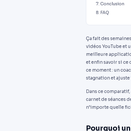
Conclusion
FAQ
Ça fait des semaine
vidéos YouTube et un
meilleure applicati
et enfin savoir si c
ce moment : un coach
stagnation et ajuste 
Dans ce comparatif,
carnet de séances dé
n’importe quelle fic
Pourquoi une