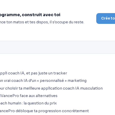
ogramme, construit avec toi
Crée t
nce ton matos et tes dispos, il s'occupe du reste.
ppli coach IA, et pas juste un tracker
un vrai coach IA d’un « personnalisé » marketing
our choisir ta meilleure application coach IA musculation
IVancePro face aux alternatives
ach humain : la question du prix
ncePro débloque ta progression concrètement