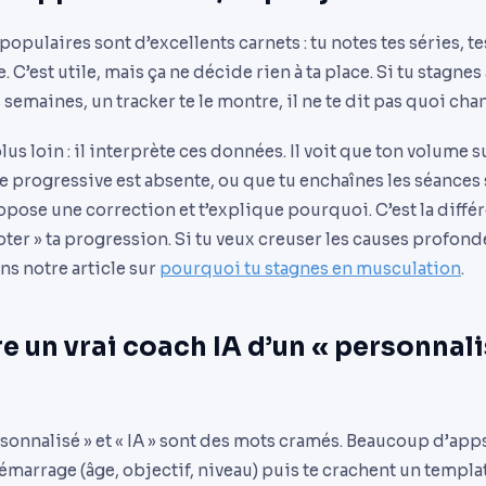
opulaires sont d’excellents carnets : tu notes tes séries, te
. C’est utile, mais ça ne décide rien à ta place. Si tu stagn
semaines, un tracker te le montre, il ne te dit pas quoi cha
lus loin : il interprète ces données. Il voit que ton volume s
e progressive est absente, ou que tu enchaînes les séances
ropose une correction et t’explique pourquoi. C’est la différ
oter » ta progression. Si tu veux creuser les causes profon
ans notre article sur
pourquoi tu stagnes en musculation
.
e un vrai coach IA d’un « personnali
sonnalisé » et « IA » sont des mots cramés. Beaucoup d’apps
marrage (âge, objectif, niveau) puis te crachent un templa