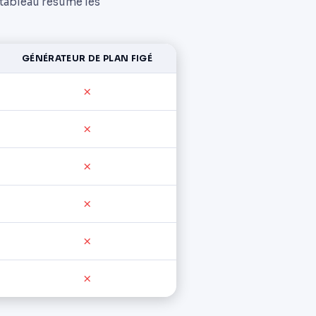
 tableau résume les
GÉNÉRATEUR DE PLAN FIGÉ
✗
✗
✗
✗
✗
✗