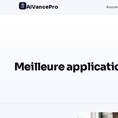
AIVancePro
Accuei
Meilleure applicati