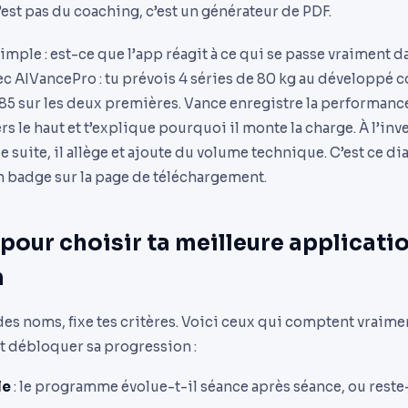
n’est pas du coaching, c’est un générateur de PDF.
simple : est-ce que l’app réagit à ce qui se passe vraiment 
c AIVancePro : tu prévois 4 séries de 80 kg au développé c
85 sur les deux premières. Vance enregistre la performance,
 le haut et t’explique pourquoi il monte la charge. À l’inver
 suite, il allège et ajoute du volume technique. C’est ce dia
un badge sur la page de téléchargement.
 pour choisir ta meilleure applicati
n
es noms, fixe tes critères. Voici ceux qui comptent vraime
t débloquer sa progression :
le
: le programme évolue-t-il séance après séance, ou reste-t