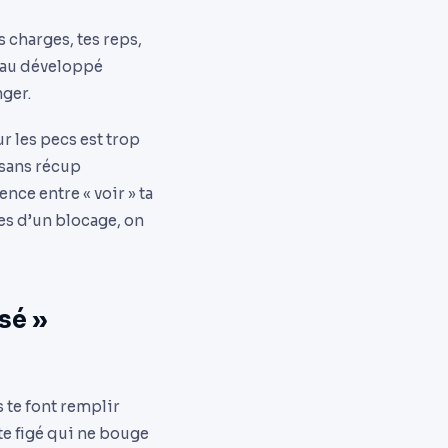
s charges, tes reps,
es au développé
nger.
ur les pecs est trop
 sans récup
ence entre « voir » ta
des d’un blocage, on
sé »
 te font remplir
te figé qui ne bouge