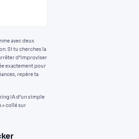
ramme avec deux
n. Si tu cherches la
arrêter d’improviser
ensée exactement pour
éances, repère ta
hing IA d’un simple
 » collé sur
cker