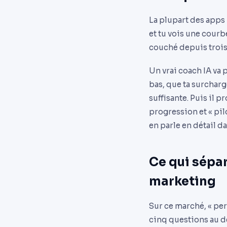
La plupart des apps p
et tu vois une courbe
couché depuis trois 
Un vrai coach IA va p
bas, que ta surcharg
suffisante. Puis il p
progression et « pil
en parle en détail d
Ce qui sépar
marketing
Sur ce marché, « per
cinq questions au dé