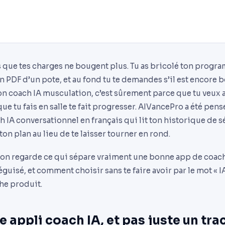
s que tes charges ne bougent plus. Tu as bricolé ton prog
 PDF d’un pote, et au fond tu te demandes s’il est encore bo
on coach IA musculation, c’est sûrement parce que tu veux 
e que tu fais en salle te fait progresser. AIVancePro a été p
 IA conversationnel en français qui lit ton historique de s
ton plan au lieu de te laisser tourner en rond.
 on regarde ce qui sépare vraiment une bonne app de coac
guisé, et comment choisir sans te faire avoir par le mot « IA
he produit.
 appli coach IA, et pas juste un tra