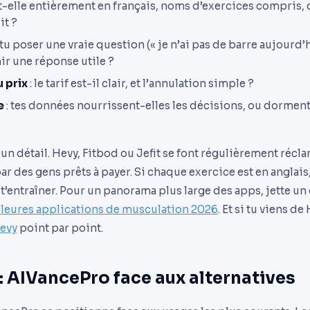
st-elle entièrement en français, noms d’exercices compris,
it ?
tu poser une vraie question (« je n’ai pas de barre aujourd’
nir une réponse utile ?
 prix
: le tarif est-il clair, et l’annulation simple ?
e
: tes données nourrissent-elles les décisions, ou dormen
s un détail. Hevy, Fitbod ou Jefit se font régulièrement récl
par des gens prêts à payer. Si chaque exercice est en anglai
e t’entraîner. Pour un panorama plus large des apps, jette un
leures applications de musculation 2026
. Et si tu viens de
Hevy
point par point.
: AIVancePro face aux alternatives