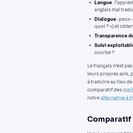
Langue
: l’app e
anglais mal tradu
Dialogue
: peux-
quoi ? ») et obte
Transparence du
Suivi exploitabl
courbe ?
Le français n’est pa
leurs propres avis, 
à traduire au lieu d
comparatif des
meil
notre
alternative à 
Comparatif 