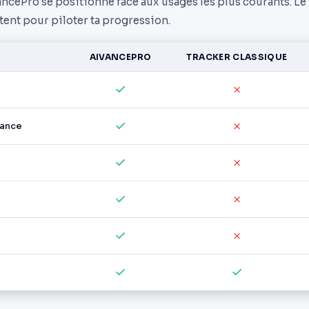
cePro se positionne face aux usages les plus courants. Le
ent pour piloter ta progression.
AIVANCEPRO
TRACKER CLASSIQUE
✓
✗
✓
✗
éance
✓
✗
✓
✗
✓
✗
✓
✓