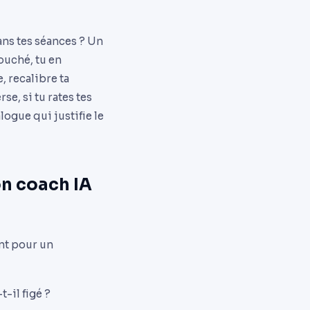
dans tes séances ? Un
ouché, tu en
 recalibre ta
se, si tu rates tes
logue qui justifie le
on coach IA
nt pour un
-il figé ?