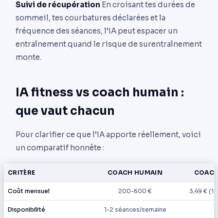
Suivi de récupération
En croisant tes durées de
sommeil, tes courbatures déclarées et la
fréquence des séances, l’IA peut espacer un
entraînement quand le risque de surentraînement
monte.
IA fitness vs coach humain :
que vaut chacun
Pour clarifier ce que l’IA apporte réellement, voici
un comparatif honnête :
CRITÈRE
COACH HUMAIN
COACH
Coût mensuel
200-600 €
3,49 € (1e
Disponibilité
1-2 séances/semaine