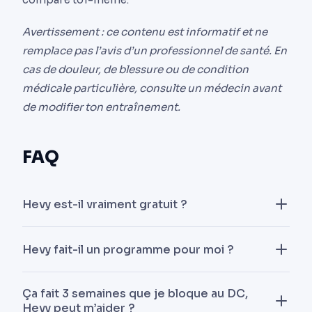
Avertissement : ce contenu est informatif et ne
remplace pas l’avis d’un professionnel de santé. En
cas de douleur, de blessure ou de condition
médicale particulière, consulte un médecin avant
de modifier ton entraînement.
FAQ
Hevy est-il vraiment gratuit ?
Oui pour le suivi de base : tu peux logger tes
Hevy fait-il un programme pour moi ?
séances sans payer. Les fonctions avancées
passent par un abonnement, mais tu paies alors
Non. Hevy enregistre ce que tu décides de faire, il
pour un carnet, pas pour du coaching qui ajuste
Ça fait 3 semaines que je bloque au DC,
ne construit ni n’adapte ton programme. Si tu
Hevy peut m’aider ?
ton programme.