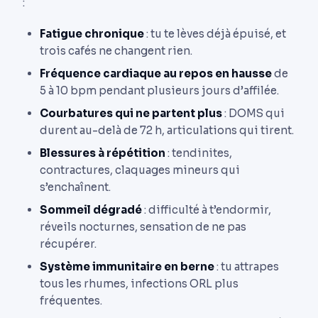
:
Fatigue chronique
: tu te lèves déjà épuisé, et
trois cafés ne changent rien.
Fréquence cardiaque au repos en hausse
de
5 à 10 bpm pendant plusieurs jours d’affilée.
Courbatures qui ne partent plus
: DOMS qui
durent au-delà de 72 h, articulations qui tirent.
Blessures à répétition
: tendinites,
contractures, claquages mineurs qui
s’enchaînent.
Sommeil dégradé
: difficulté à t’endormir,
réveils nocturnes, sensation de ne pas
récupérer.
Système immunitaire en berne
: tu attrapes
tous les rhumes, infections ORL plus
fréquentes.