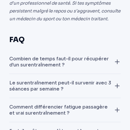
d’un professionnel de santé. Si tes symptômes
persistent malgré le repos ou s’aggravent, consulte
un médecin du sport ou ton médecin traitant.
FAQ
Combien de temps faut-il pour récupérer
d’un surentraînement ?
De 2 semaines pour une simple surcharge à 6-12
Le surentraînement peut-il survenir avec 3
mois pour un vrai syndrome de surentraînement
séances par semaine ?
chronique. La majorité des cas se résolvent en 4 à
8 semaines avec un protocole de décharge
Oui, si l’intensité est trop élevée, le sommeil
Comment différencier fatigue passagère
sérieux.
insuffisant ou la nutrition inadaptée. Ce n’est pas
et vrai surentraînement ?
le nombre de séances qui compte mais la balance
charge/récupération.
Le test du repos : 5-7 jours off. Si tu reviens en