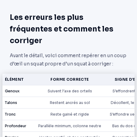
Les erreurs les plus
fréquentes et comment les
corriger
Avant le détail, voici comment repérer en un coup
d’œil un squat propre d’un squat à corriger :
ÉLÉMENT
FORME CORRECTE
SIGNE D’E
Genoux
Suivent l’axe des orteils
S’effondrent v
Talons
Restent ancrés au sol
Décollent, le p
Tronc
Reste gainé et rigide
S’effondre ver
Profondeur
Parallèle minimum, colonne neutre
Bas du dos qu