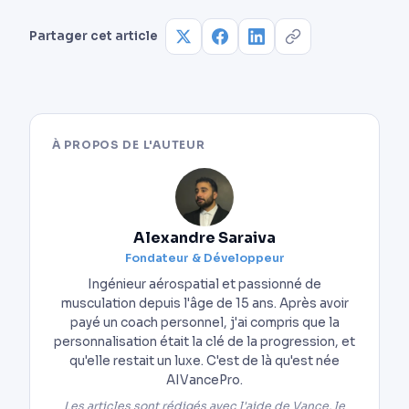
dégrader la technique.
le hip thrust : les deux se complètent, le squat
pour la charge globale, le hip thrust pour
Partager cet article
l’isolation des fessiers en fin d’amplitude.
À PROPOS DE L'AUTEUR
Alexandre Saraiva
Fondateur & Développeur
Ingénieur aérospatial et passionné de
musculation depuis l'âge de 15 ans. Après avoir
payé un coach personnel, j'ai compris que la
personnalisation était la clé de la progression, et
qu'elle restait un luxe. C'est de là qu'est née
AIVancePro.
Les articles sont rédigés avec l'aide de Vance, le