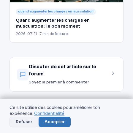
quand augmenter les charges en musculation
Quand augmenter les charges en
musculation : le bon moment
2026-07-11 · 7 min de lecture
Discuter de cet article sur le
forum
Soyez le premier à commenter
Ce site utilise des cookies pour améliorer ton
expérience.
Confidentialité
Cet article t’a plu ?
Refuser
Accepter
Reçois nos meilleurs conseils fitness