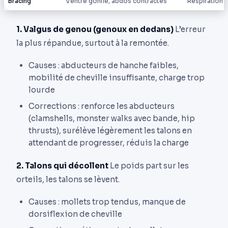
Bracing
Ventre gonflé, abdos contractés
Respiration 
1. Valgus de genou (genoux en dedans)
L’erreur
la plus répandue, surtout à la remontée.
Causes : abducteurs de hanche faibles,
mobilité de cheville insuffisante, charge trop
lourde
Corrections : renforce les abducteurs
(clamshells, monster walks avec bande, hip
thrusts), surélève légèrement les talons en
attendant de progresser, réduis la charge
2. Talons qui décollent
Le poids part sur les
orteils, les talons se lèvent.
Causes : mollets trop tendus, manque de
dorsiflexion de cheville