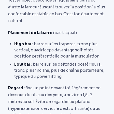
Test simple : descends en squat sans barre et
ajuste la largeur jusqu’à trouver la position la plus
confortable et stable en bas. C’est ton écartement
naturel.
Placement de la barre
(back squat) :
High bar
: barre sur les trapèzes, tronc plus
vertical, quadriceps davantage sollicités,
position préférentielle pour la musculation
Low bar
: barre sur les deltoïdes postérieurs,
tronc plus incliné, plus de chaîne postérieure,
typique du powerlifting
Regard
: fixe un point devant toi, légèrement en
dessous du niveau des yeux, à environ 1,5-2
mètres au sol. Évite de regarder au plafond
(hyperextension cervicale déstabilisante) ou au