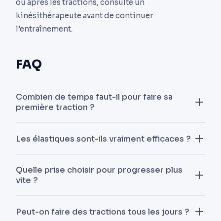
ou après les tractions, consulte un
kinésithérapeute avant de continuer
l’entraînement.
FAQ
Combien de temps faut-il pour faire sa
première traction ?
En partant de zéro, 4 à 8 semaines de travail ciblé
Les élastiques sont-ils vraiment efficaces ?
(excentriques, suspension active, Australian pull-
ups) suffisent à la majorité des pratiquants pour
Oui, comme outil transitoire, pas comme béquille
effectuer leur première traction propre. Les
Quelle prise choisir pour progresser plus
permanente. L’élastique réduit la charge au point
vite ?
résultats varient selon le poids de corps initial et
bas du mouvement mais pas en haut, l’inverse du
la fréquence d’entraînement.
problème réel. Utilise-le 3-4 semaines, puis
La prise supination (paumes vers toi, chin-up)
Peut-on faire des tractions tous les jours ?
sèvre-toi progressivement avec un élastique plus
intègre mieux le biceps et est mécaniquement