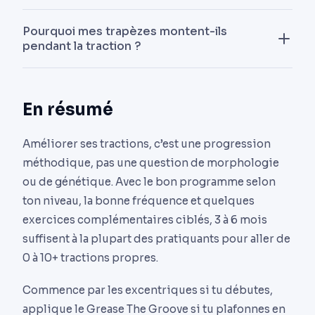
fin.
plus accessible. Idéale pour construire la force
À faible volume (3-5 reps par passage) et à
initiale. La prise pronation (paumes vers l’avant,
Pourquoi mes trapèzes montent-ils
intensité modérée, oui, c’est le principe du
pendant la traction ?
pull-up) est plus difficile mais plus fonctionnelle.
Grease The Groove. Des séances à l’échec
Commence en supination jusqu’à 8-10
quotidiennes mènent rapidement à l’overuse
C’est généralement le signe d’une faiblesse des
répétitions propres, puis transfère en pronation.
tendineux. Alterne les jours à haute intensité avec
dentelés antérieurs ou des trapèzes inférieurs.
En résumé
des jours à très faible volume.
Intègre les scapular pull-ups et les face pulls dans
ta routine pour corriger ce pattern
Améliorer ses tractions, c’est une progression
compensatoire.
méthodique, pas une question de morphologie
ou de génétique. Avec le bon programme selon
ton niveau, la bonne fréquence et quelques
exercices complémentaires ciblés, 3 à 6 mois
suffisent à la plupart des pratiquants pour aller de
0 à 10+ tractions propres.
Commence par les excentriques si tu débutes,
applique le Grease The Groove si tu plafonnes en