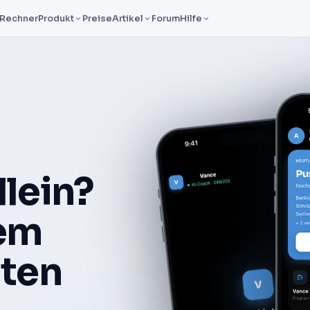
Rechner
Produkt
Preise
Artikel
Forum
Hilfe
llein?
dem
ten