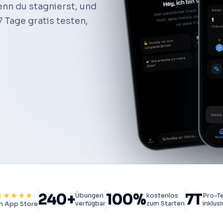
wenn du stagnierst, und
7 Tage gratis testen,
240+
100%
7T
★★★★★
Übungen
kostenlos
Pro-T
verfügbar
zum Starten
inklusi
m App Store