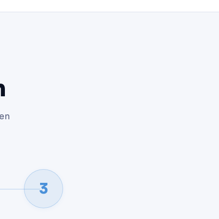
n
gen
3