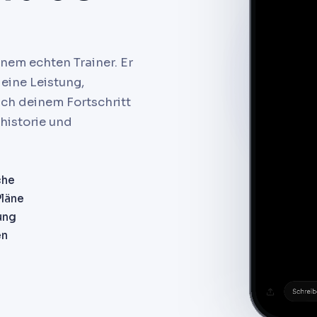
nem echten Trainer. Er
deine Leistung,
ch deinem Fortschritt
historie und
che
Pläne
ung
en