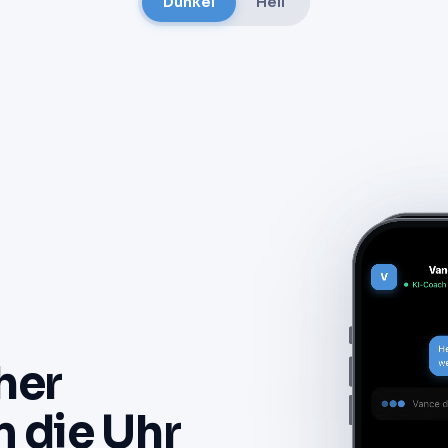
Dunkel
Hell
her
 die Uhr