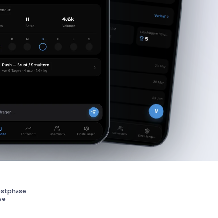
estphase
ve