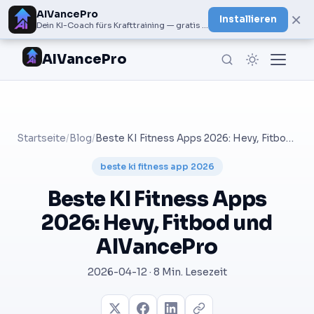
AIVancePro
×
Installieren
Dein KI-Coach fürs Krafttraining — gratis bei Google Play
AIVancePro
Startseite
/
Blog
/
Beste KI Fitness Apps 2026: Hevy, Fitbod und AIVancePro
beste ki fitness app 2026
Beste KI Fitness Apps
2026: Hevy, Fitbod und
AIVancePro
2026-04-12 · 8 Min. Lesezeit