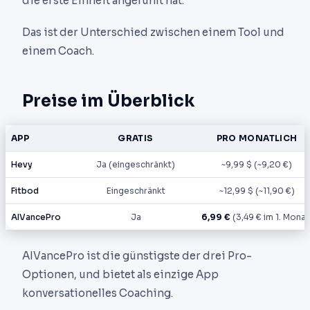
die erste Einheit angefühlt hat.
Das ist der Unterschied zwischen einem Tool und
einem Coach.
Preise im Überblick
APP
GRATIS
PRO MONATLICH
Hevy
Ja (eingeschränkt)
~9,99 $ (~9,20 €)
Fitbod
Eingeschränkt
~12,99 $ (~11,90 €)
AIVancePro
Ja
6,99 €
(3,49 € im 1. Monat
AIVancePro ist die günstigste der drei Pro-
Optionen, und bietet als einzige App
konversationelles Coaching.