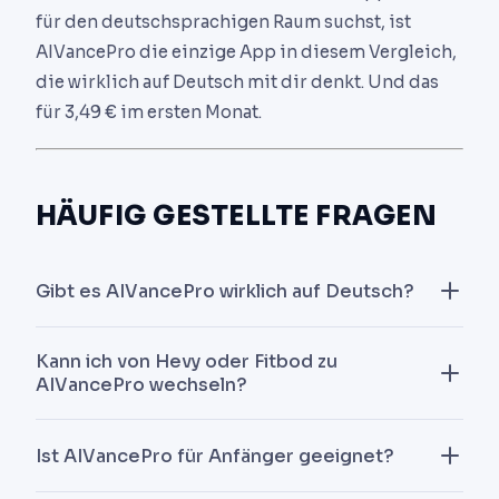
für den deutschsprachigen Raum suchst, ist
AIVancePro die einzige App in diesem Vergleich,
die wirklich auf Deutsch mit dir denkt. Und das
für 3,49 € im ersten Monat.
HÄUFIG GESTELLTE FRAGEN
Gibt es AIVancePro wirklich auf Deutsch?
Ja, nativ. Der Coach kommuniziert auf Deutsch,
Kann ich von Hevy oder Fitbod zu
das Interface ist auf Deutsch, und der Inhalt wurde
AIVancePro wechseln?
für den deutschen Markt erstellt, nicht nur
übersetzt.
Du gibst deinen aktuellen Trainingsstand beim
Ist AIVancePro für Anfänger geeignet?
Onboarding ein. Der Coach passt sich sofort an
dein Level und deine Geschichte an.