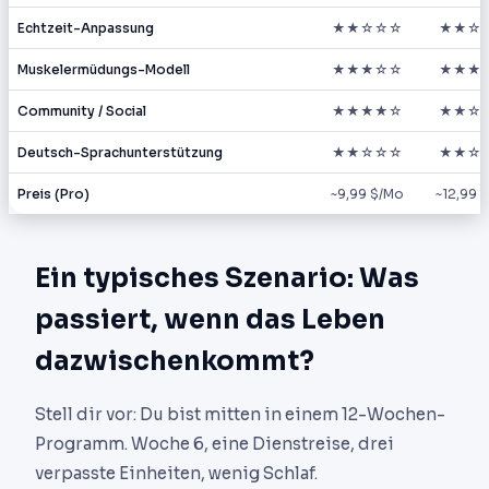
Echtzeit-Anpassung
★★☆☆☆
★★☆
Muskelermüdungs-Modell
★★★☆☆
★★★
Community / Social
★★★★☆
★★☆
Deutsch-Sprachunterstützung
★★☆☆☆
★★☆
Preis (Pro)
~9,99 $/Mo
~12,99 
Ein typisches Szenario: Was
passiert, wenn das Leben
dazwischenkommt?
Stell dir vor: Du bist mitten in einem 12-Wochen-
Programm. Woche 6, eine Dienstreise, drei
verpasste Einheiten, wenig Schlaf.