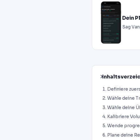
Dein P
Sag Van
Inhaltsverzei
Definiere zuers
Wähle deine T
Wähle deine Ü
Kalibriere Vol
Wende progres
Plane deine R