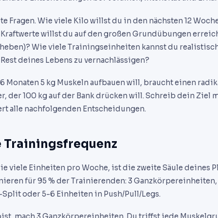
ete Fragen. Wie viele Kilo willst du in den nächsten 12 Wo
raftwerte willst du auf den großen Grundübungen erreic
eben)? Wie viele Trainingseinheiten kannst du realistisc
Rest deines Lebens zu vernachlässigen?
 6 Monaten 5 kg Muskeln aufbauen will, braucht einen radik
r, der 100 kg auf der Bank drücken will. Schreib dein Ziel m
uert alle nachfolgenden Entscheidungen.
 Trainingsfrequenz
ie viele Einheiten pro Woche, ist die zweite Säule deines P
ieren für 95 % der Trainierenden: 3 Ganzkörpereinheiten,
plit oder 5-6 Einheiten in Push/Pull/Legs.
st, mach 3 Ganzkörpereinheiten. Du triffst jede Muskelg