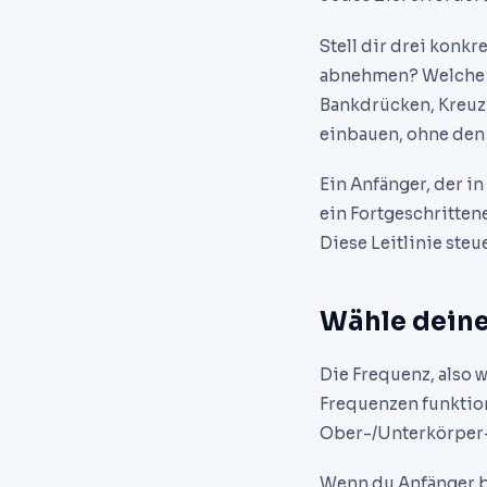
Stell dir drei konkr
abnehmen? Welche K
Bankdrücken, Kreuzh
einbauen, ohne den 
Ein Anfänger, der in
ein Fortgeschrittene
Diese Leitlinie ste
Wähle deine
Die Frequenz, also w
Frequenzen funktion
Ober-/Unterkörper-S
Wenn du Anfänger bi