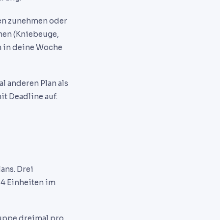
chen zunehmen oder
hen (Kniebeuge,
h in deine Woche
al anderen Plan als
it Deadline auf.
lans. Drei
 4 Einheiten im
ruppe dreimal pro