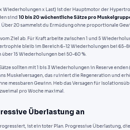
x Wiederholungen x Last) ist der Hauptmotor der Hypertro
den sind
10 bis 20 wöchentliche Sätze pro Muskelgrupp
u. Über 20 sammelst du Ermüdung ohne proportionale Gew
t vom Ziel ab. Für Kraft arbeite zwischen 1 und 5 Wiederhol
ertrophie bleib im Bereich 6-12 Wiederholungen bei 65-80
 über 15 Wiederholungen bei 50-60 %.
ätze sollten mit 1 bis 3 Wiederholungen in Reserve enden (
ans Muskelversagen, das ruiniert die Regeneration und erh
ohne messbaren Gewinn. Heb das Versagen für Isolationsü
is zweimal pro Woche maximal.
essive Überlastung an
progressiert, ist ein toter Plan. Progressive Überlastung, d