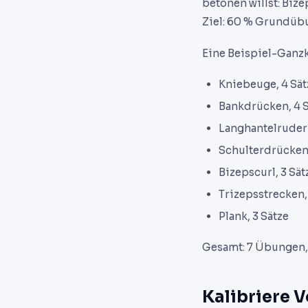
betonen willst: Biz
Ziel: 60 % Grundübu
Eine Beispiel-Ganzk
Kniebeuge, 4 Sät
Bankdrücken, 4 
Langhantelrudern
Schulterdrücken,
Bizepscurl, 3 Sät
Trizepsstrecken,
Plank, 3 Sätze
Gesamt: 7 Übungen, 
Kalibriere 