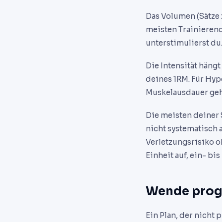
Das Volumen (Sätze 
meisten Trainieren
unterstimulierst d
Die Intensität häng
deines 1RM. Für Hyp
Muskelausdauer geh
Die meisten deiner S
nicht systematisch 
Verletzungsrisiko 
Einheit auf, ein- b
Wende progr
Ein Plan, der nicht 