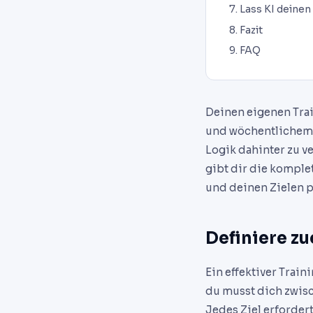
Lass KI deinen
Fazit
FAQ
Deinen eigenen Trai
und wöchentlichem F
Logik dahinter zu v
gibt dir die komple
und deinen Zielen p
Definiere zu
Ein effektiver Train
du musst dich zwisc
Jedes Ziel erforder