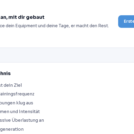
lan, mit dir gebaut
Erst
ce dein Equipment und deine Tage, er macht den Rest.
chnis
t dein Ziel
rainingsfrequenz
bungen klug aus
umen und Intensität
sive Überlastung an
egeneration