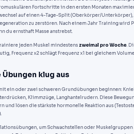
omuskulären Fortschritte in den ersten Monaten maximier
wechsel auf einen 4-Tage-Split (Oberkörper/Unterkörper)
egeneration zu zerstören. Nach einem Jahr Training wird P
nn du ernsthaft Masse anstrebst.
trainiere jeden Muskel mindestens
zweimal pro Woche
. D
utig, Frequenz x2 schlägt Frequenz x1 bei gleichem Volume
 Übungen klug aus
e mit ein oder zwei schweren Grundübungen beginnen: Kni
terdrücken, Klimmzüge, Langhantelrudern. Diese Bewegun
n und lösen die stärkste hormonelle Reaktion aus (Testost
.
ationsübungen, um Schwachstellen oder Muskelgruppen 