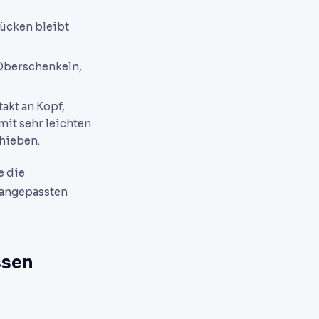
Rücken bleibt
 Oberschenkeln,
akt an Kopf,
it sehr leichten
chieben.
e die
 angepassten
ssen