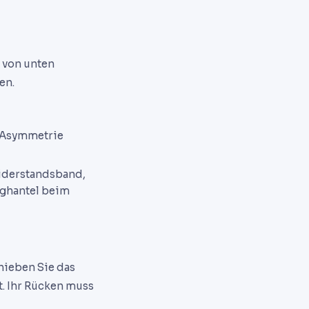
 von unten
en.
e Asymmetrie
iderstandsband,
nghantel beim
hieben Sie das
t. Ihr Rücken muss