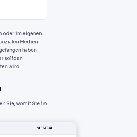
io oder im eigenen
 sozialen Medien
ngefangen haben.
er soliden
ten wird.
n
hen Sie, womit Sie im
MENTAL