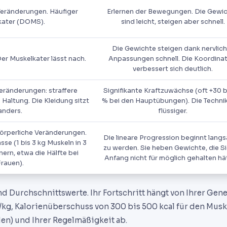
eränderungen. Häufiger
Erlernen der Bewegungen. Die Gewi
kater (DOMS).
sind leicht, steigen aber schnell.
Die Gewichte steigen dank nervlich
Der Muskelkater lässt nach.
Anpassungen schnell. Die Koordinat
verbessert sich deutlich.
Veränderungen: straffere
Signifikante Kraftzuwächse (oft +30 b
 Haltung. Die Kleidung sitzt
% bei den Hauptübungen). Die Technik
anders.
flüssiger.
körperliche Veränderungen.
Die lineare Progression beginnt lang
e (1 bis 3 kg Muskeln in 3
zu werden. Sie heben Gewichte, die S
rn, etwa die Hälfte bei
Anfang nicht für möglich gehalten hä
Frauen).
d Durchschnittswerte. Ihr Fortschritt hängt von Ihrer Gene
 g/kg, Kalorienüberschuss von 300 bis 500 kcal für den Mus
den) und Ihrer Regelmäßigkeit ab.