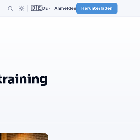
🇩🇪
DE
Anmelden
Herunterladen
training