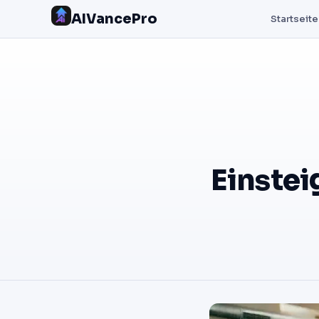
AIVancePro
Startseite
Einstei