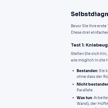
Selbstdiagn
Bevor Sie Ihre erst
Diese drei einfache
Test 1: Kniebeu
Stellen Sie sich hin
wie möglich in die 
Bestanden
: Sie
ohne dass der Rü
Nicht bestande
Parallele.
Was tun
: Arbeit
Wand), der Hüftm