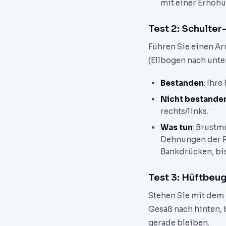
mit einer Erhöhu
Test 2: Schulte
Führen Sie einen Ar
(Ellbogen nach unte
Bestanden
: Ihr
Nicht bestande
rechts/links.
Was tun
: Brust
Dehnungen der R
Bankdrücken, bis
Test 3: Hüftbeu
Stehen Sie mit dem 
Gesäß nach hinten, 
gerade bleiben.