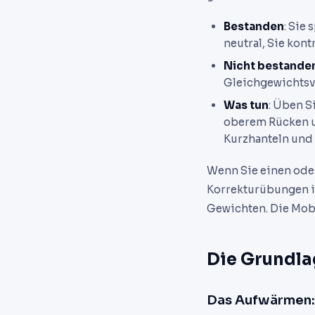
Bestanden
: Sie
neutral, Sie kon
Nicht bestande
Gleichgewichtsve
Was tun
: Üben S
oberem Rücken u
Kurzhanteln und 
Wenn Sie einen oder
Korrekturübungen i
Gewichten. Die Mobi
Die Grundla
Das Aufwärmen: 