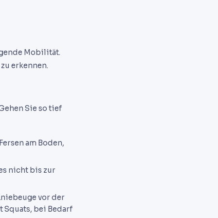
egende Mobilität.
 zu erkennen.
Gehen Sie so tief
, Fersen am Boden,
es nicht bis zur
Kniebeuge vor der
t Squats, bei Bedarf