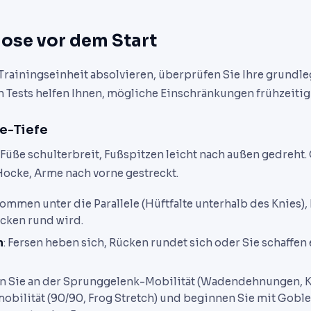
ose vor dem Start
e Trainingseinheit absolvieren, überprüfen Sie Ihre grundl
n Tests helfen Ihnen, mögliche Einschränkungen frühzeitig
ge-Tiefe
, Füße schulterbreit, Fußspitzen leicht nach außen gedreht. 
Hocke, Arme nach vorne gestreckt.
 kommen unter die Parallele (Hüftfalte unterhalb des Knies)
cken rund wird.
n
: Fersen heben sich, Rücken rundet sich oder Sie schaffen 
en Sie an der Sprunggelenk-Mobilität (Wadendehnungen, 
obilität (90/90, Frog Stretch) und beginnen Sie mit Goble