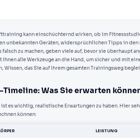
afttraining kann einschüchternd wirken, ob im Fitnessstud
hen unbekannten Geräten, widersprüchlichen Tipps in den
s falsch zu machen, geben viele auf, bevor sie überhaupt a
t Ihnen alle Werkzeuge an die Hand, um sicher und mit ein
n, Wissen, das Sie auf Ihrem gesamten Trainingsweg beglei
s-Timeline: Was Sie erwarten könne
ist es wichtig, realistische Erwartungen zu haben. Hier se
echnen können:
KÖRPER
LEISTUNG