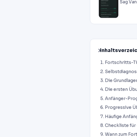
Sag Van
Inhaltsverzei
Fortschritts-T
Selbstdiagnos
Die Grundlagen
Die ersten Üb
Anfänger-Pro
Progressive Üb
Häufige Anfän
Checkliste für 
Wann zum For