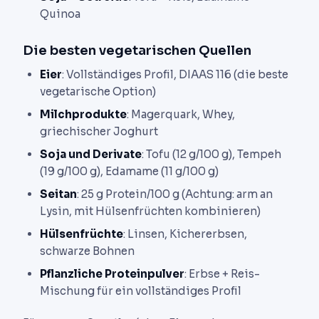
Quinoa
Die besten vegetarischen Quellen
Eier
: Vollständiges Profil, DIAAS 116 (die beste
vegetarische Option)
Milchprodukte
: Magerquark, Whey,
griechischer Joghurt
Soja und Derivate
: Tofu (12 g/100 g), Tempeh
(19 g/100 g), Edamame (11 g/100 g)
Seitan
: 25 g Protein/100 g (Achtung: arm an
Lysin, mit Hülsenfrüchten kombinieren)
Hülsenfrüchte
: Linsen, Kichererbsen,
schwarze Bohnen
Pflanzliche Proteinpulver
: Erbse + Reis-
Mischung für ein vollständiges Profil