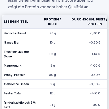
essentiellen Aminosäuren. Ein Score über 100
zeigt ein Protein von sehr hoher Qualität an.
PROTEIN /
DURCHSCHN. PREIS / 
LEBENSMITTEL
100 G
PROTEIN
Hähnchenbrust
23 g
~1,30 €
Ganze Eier
13 g
~0,90 €
Thunfisch aus der
26 g
~1,10 €
Dose
Magerquark
8 g
~1,00 €
Whey-Protein
80 g
~0,60 €
Gekochte Linsen
9 g
~0,50 €
Fester Tofu
12 g
~1,40 €
Rinderhackfleisch 5 %
21 g
~1,80 €
Fett