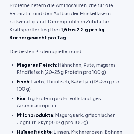
Proteine liefern die Aminosäuren, die für die
Reparatur und den Aufbau der Muskelfasern
notwendig sind. Die empfohlene Zufuhr für
Kraftsportler liegt bei
1,6 bis 2,2 g pro kg
Körpergewicht pro Tag
.
Die besten Proteinquellen sind:
Mageres Fleisch
: Hähnchen, Pute, mageres
Rindfleisch (20-25 g Protein pro 100 g)
Fisch
: Lachs, Thunfisch, Kabeljau (18-25 g pro
100 g)
Eier
: 6 g Protein pro Ei, vollständiges
Aminosäureprofil
Milchprodukte
: Magerquark, griechischer
Joghurt, Skyr (8-12 g pro 100 g)
Hülsenfrüchte
: Linsen, Kichererbsen, Bohnen