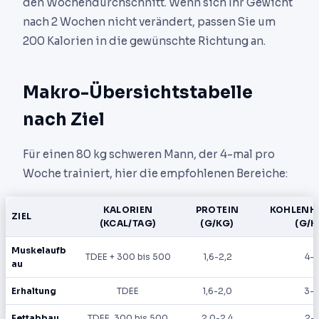
den Wochendurchschnitt. Wenn sich Ihr Gewicht
nach 2 Wochen nicht verändert, passen Sie um
200 Kalorien in die gewünschte Richtung an.
Makro-Übersichtstabelle
nach Ziel
Für einen 80 kg schweren Mann, der 4-mal pro
Woche trainiert, hier die empfohlenen Bereiche:
KALORIEN
PROTEIN
KOHLENH
ZIEL
(KCAL/TAG)
(G/KG)
(G/K
Muskelaufb
TDEE + 300 bis 500
1,6-2,2
4-7
au
Erhaltung
TDEE
1,6-2,0
3-
Fettabbau
TDEE, 300 bis 500
2,0-2,4
2-