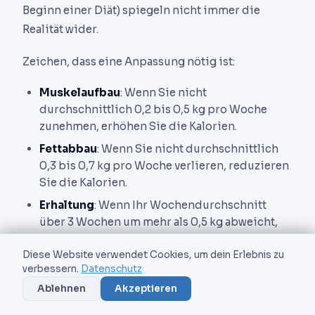
Beginn einer Diät) spiegeln nicht immer die
Realität wider.
Zeichen, dass eine Anpassung nötig ist:
Muskelaufbau
: Wenn Sie nicht
durchschnittlich 0,2 bis 0,5 kg pro Woche
zunehmen, erhöhen Sie die Kalorien.
Fettabbau
: Wenn Sie nicht durchschnittlich
0,3 bis 0,7 kg pro Woche verlieren, reduzieren
Sie die Kalorien.
Erhaltung
: Wenn Ihr Wochendurchschnitt
über 3 Wochen um mehr als 0,5 kg abweicht,
passen Sie an.
Diese Website verwendet Cookies, um dein Erlebnis zu
verbessern.
Datenschutz
Wie anpassen
Ablehnen
Akzeptieren
Gehen Sie in Schritten von
±200 kcal
vor (etwa 50