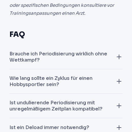
oder spezifischen Bedingungen konsultiere vor
Trainingsanpassungen einen Arzt.
FAQ
Brauche ich Periodisierung wirklich ohne
Wettkampf?
Ja, aber aus anderen Gründen als ein
Wie lang sollte ein Zyklus für einen
Wettkämpfer. Hobbysportler periodisieren, um
Hobbysportler sein?
Plateaus zu vermeiden, Müdigkeit zu steuern und
motiviert zu bleiben, nicht um an einem festen
8 bis 12 Wochen inklusive Deload. Kürzer reicht
Ist undulierende Periodisierung mit
Datum zu peaken.
die Adaptationszeit nicht. Länger akkumuliert
unregelmäßigem Zeitplan kompatibel?
sich Müdigkeit ohne Reset.
Ja, das ist ihr Vorteil: Verpasst du Mittwoch,
Ist ein Deload immer notwendig?
verschiebst du die Volumen-Einheit auf