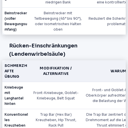
niedrigen Bank
eine kontrollier
Beinstrecker
Beinstrecker mit
(voller
Teilbewegung (45° bis 90°),
Reduziert die Scherkraf
Bewegungsu
oder isometrisches Halten
problematis
mfang)
oben
Rücken-Einschränkungen
(Lendenwirbelsäule)
SCHMERZH
MODIFIKATION /
AFTE
WARUM E
ALTERNATIVE
ÜBUNG
Kniebeuge
Front- und Goblet-K
mit
Front-Kniebeuge, Goblet-
Oberkörper aufrechter. D
Langhantel
Kniebeuge, Belt Squat
die Belastung der W
hinten
Konventionel
Trap Bar (Hex Bar)
Die Trap Bar zentriert d
les
Kreuzheben, Hip Thrust,
Drehmoment auf die Len
Kreuzheben
Rack Pull
Thrust eliminiert