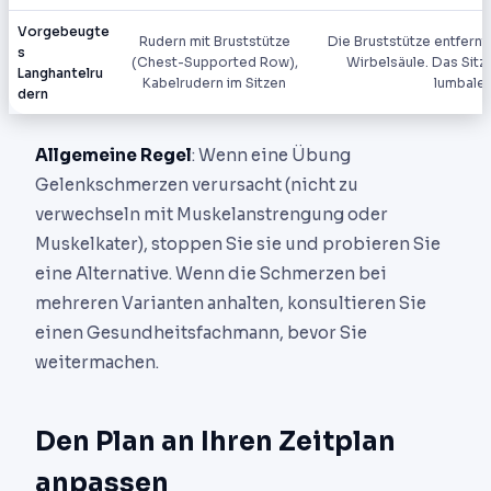
Vorgebeugte
Rudern mit Bruststütze
Die Bruststütze entfernt
s
(Chest-Supported Row),
Wirbelsäule. Das Sitz
Langhantelru
Kabelrudern im Sitzen
lumbalen
dern
Allgemeine Regel
: Wenn eine Übung
Gelenkschmerzen verursacht (nicht zu
verwechseln mit Muskelanstrengung oder
Muskelkater), stoppen Sie sie und probieren Sie
eine Alternative. Wenn die Schmerzen bei
mehreren Varianten anhalten, konsultieren Sie
einen Gesundheitsfachmann, bevor Sie
weitermachen.
Den Plan an Ihren Zeitplan
anpassen