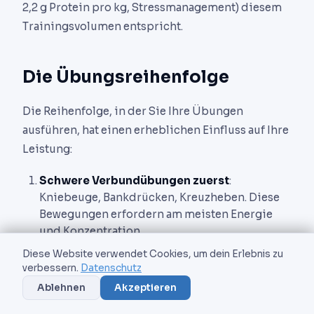
2,2 g Protein pro kg, Stressmanagement) diesem
Trainingsvolumen entspricht.
Die Übungsreihenfolge
Die Reihenfolge, in der Sie Ihre Übungen
ausführen, hat einen erheblichen Einfluss auf Ihre
Leistung:
Schwere Verbundübungen zuerst
:
Kniebeuge, Bankdrücken, Kreuzheben. Diese
Bewegungen erfordern am meisten Energie
und Konzentration.
Sekundäre Verbundübungen danach
:
Diese Website verwendet Cookies, um dein Erlebnis zu
verbessern.
Datenschutz
Rudern, Schulterdrücken, Ausfallschritte.
Ablehnen
Akzeptieren
Isolationsübungen am Ende der Einheit
:
Curls, Trizepsdrücken, Seitheben. Technisch