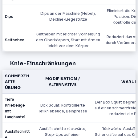
Eliminiert die K
Dips an der Maschine (Hebel),
Dips
Position. Di
Decline-Liegestütze
Kontrolle de
Seitheben mit leichter Vorneigung
Reduziert das s
Seitheben
des Oberkörpers, Start mit Armen
durch Veränderu
leicht vor dem Körper
Knie-Einschränkungen
SCHMERZH
MODIFIKATION /
AFTE
WARUM 
ALTERNATIVE
ÜBUNG
Tiefe
Der Box Squat begren
Kniebeuge
Box Squat, kontrollierte
auf einen schmerzfreie
mit
Teilkniebeuge, Beinpresse
reduziert die B
Langhantel
Ausfallschritte rückwärts,
Rückwärts-Ausfallsc
Ausfallschritt
Step-Ups auf einer
Scherkräfte auf das Kn
e