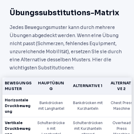
Übungssubstitutions-Matrix
Jedes Bewegungsmuster kann durch mehrere
Übungen abgedeckt werden. Wenn eine Übung
nicht passt (Schmerzen, fehlendes Equipment,
unzureichende Mobilität), ersetzen Sie sie durch
eine Alternative desselben Musters. Hier die
wichtigsten Substitutionen:
BEWEGUNGS
HAUPTÜBUN
ALTERNATI
ALTERNATIVE 1
MUSTER
G
VE 2
Horizontale
Bankdrücken
Bankdrücken mit
Chest Press
Druckbeweg
mit Langhantel
Kurzhanteln
Maschine
ung
Vertikale
Schulterdrücke
Schulterdrücken
Overhead
Druckbeweg
n mit
mit Kurzhanteln
Press