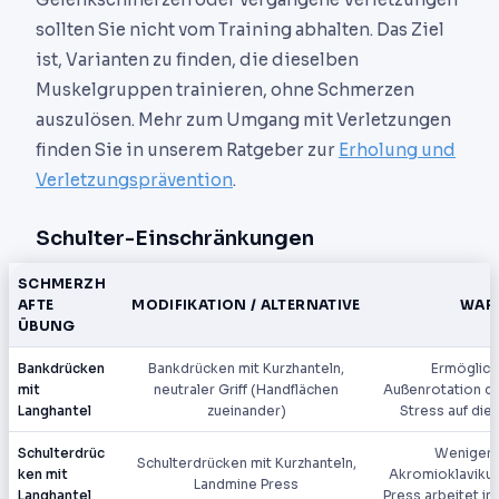
sollten Sie nicht vom Training abhalten. Das Ziel
ist, Varianten zu finden, die dieselben
Muskelgruppen trainieren, ohne Schmerzen
auszulösen. Mehr zum Umgang mit Verletzungen
finden Sie in unserem Ratgeber zur
Erholung und
Verletzungsprävention
.
Schulter-Einschränkungen
SCHMERZH
AFTE
MODIFIKATION / ALTERNATIVE
WARU
ÜBUNG
Bankdrücken
Bankdrücken mit Kurzhanteln,
Ermöglicht
mit
neutraler Griff (Handflächen
Außenrotation de
Langhantel
zueinander)
Stress auf di
Schulterdrüc
Weniger 
Schulterdrücken mit Kurzhanteln,
ken mit
Akromioklavikul
Landmine Press
Langhantel
Press arbeitet in