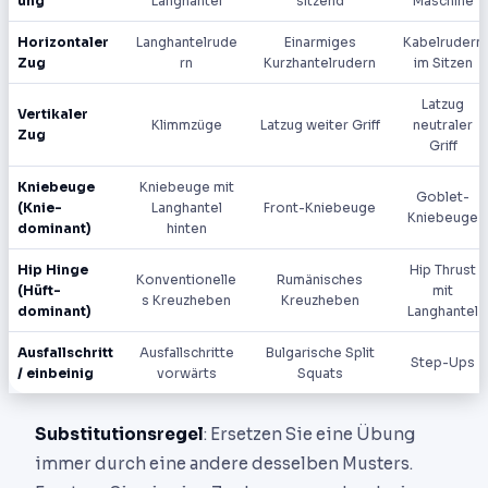
ung
Langhantel
sitzend
Maschine
Horizontaler
Langhantelrude
Einarmiges
Kabelrudern
Zug
rn
Kurzhantelrudern
im Sitzen
Latzug
Vertikaler
Klimmzüge
Latzug weiter Griff
neutraler
Zug
Griff
Kniebeuge
Kniebeuge mit
Goblet-
(Knie-
Langhantel
Front-Kniebeuge
Kniebeuge
dominant)
hinten
Hip Hinge
Hip Thrust
Konventionelle
Rumänisches
(Hüft-
mit
s Kreuzheben
Kreuzheben
dominant)
Langhantel
Ausfallschritt
Ausfallschritte
Bulgarische Split
Step-Ups
/ einbeinig
vorwärts
Squats
Substitutionsregel
: Ersetzen Sie eine Übung
immer durch eine andere desselben Musters.