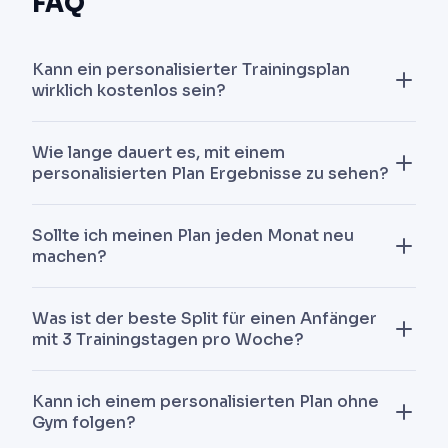
FAQ
Kann ein personalisierter Trainingsplan
wirklich kostenlos sein?
Ja. Die Basis-Planerstellung (Split, Übungen,
Wie lange dauert es, mit einem
Sätze/Wiederholungen) kann 100% kostenlos
personalisierten Plan Ergebnisse zu sehen?
sein, wie bei AIVancePro bei der Registrierung.
Premium-Funktionen decken hauptsächlich
Erste Kraftzuwächse zeigen sich innerhalb von 3-4
Sollte ich meinen Plan jeden Monat neu
erweitertes Tracking und unbegrenzte
Wochen (neuromuskuläre Anpassungen).
machen?
Anpassungen ab.
Sichtbare Veränderungen der Muskelmasse
benötigen 8-12 Wochen mit konsequenter
Nein. Ein gut gebauter Plan sollte 6-12 Wochen
Was ist der beste Split für einen Anfänger
Ernährung.
laufen, bevor größere Anpassungen erfolgen.
mit 3 Trainingstagen pro Woche?
AIVancePro nimmt jede Woche automatische
Mikro-Anpassungen vor, aber die Gesamtstruktur
Ganzkörper. Jede Muskelgruppe 3x pro Woche zu
Kann ich einem personalisierten Plan ohne
bleibt stabil, damit du echten Fortschritt messen
treffen maximiert die neuromuskulären
Gym folgen?
kannst.
Anpassungen, von denen Anfänger profitieren.