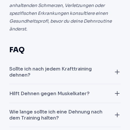
anhaltenden Schmerzen, Verletzungen oder
spezifischen Erkrankungen konsultiere einen
Gesundheitsprofi, bevor du deine Dehnroutine
änderst.
FAQ
Sollte ich nach jedem Krafttraining
dehnen?
Nein, es ist nicht zwingend. Statisches Dehnen
Hilft Dehnen gegen Muskelkater?
nach der Session verbessert die
Muskelregeneration nicht signifikant. Es kann zur
Nein. Studien zeigen, dass Dehnen (vor oder nach
Entspannung und langfristigen Mobilität
Wie lange sollte ich eine Dehnung nach
dem Training) Muskelkater (DOMS) nicht
dem Training halten?
beitragen, ist aber nicht essenziell.
signifikant reduziert. Schlaf, Proteinzufuhr und