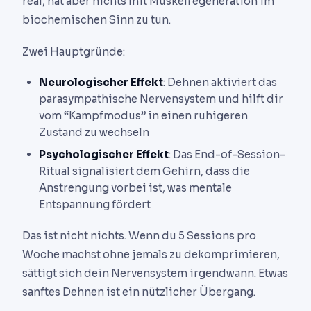
real, hat aber nichts mit Muskelregeneration im
biochemischen Sinn zu tun.
Zwei Hauptgründe:
Neurologischer Effekt
: Dehnen aktiviert das
parasympathische Nervensystem und hilft dir
vom “Kampfmodus” in einen ruhigeren
Zustand zu wechseln
Psychologischer Effekt
: Das End-of-Session-
Ritual signalisiert dem Gehirn, dass die
Anstrengung vorbei ist, was mentale
Entspannung fördert
Das ist nicht nichts. Wenn du 5 Sessions pro
Woche machst ohne jemals zu dekomprimieren,
sättigt sich dein Nervensystem irgendwann. Etwas
sanftes Dehnen ist ein nützlicher Übergang.