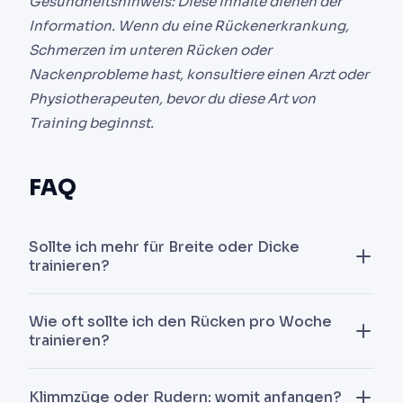
Gesundheitshinweis: Diese Inhalte dienen der
Information. Wenn du eine Rückenerkrankung,
Schmerzen im unteren Rücken oder
Nackenprobleme hast, konsultiere einen Arzt oder
Physiotherapeuten, bevor du diese Art von
Training beginnst.
FAQ
Sollte ich mehr für Breite oder Dicke
trainieren?
Das hängt von deinem aktuellen Körperbau und
Wie oft sollte ich den Rücken pro Woche
deinem ästhetischen Ziel ab. Für eine athletische
trainieren?
V-Form priorisiere Breite (Klimmzüge, Latzug).
Für einen Rücken, der von der Seite beeindruckt,
Zwei Sessions pro Woche sind für die meisten
Klimmzüge oder Rudern: womit anfangen?
priorisiere Dicke (Rudern). Die meisten