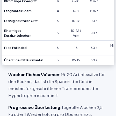
Klimmzüge Obergriff
4
6-10
2 min
Langhantelrudern
4
6-8
2 min
Latzug neutraler Griff
3
10-12
90 s
Einarmiges
10-12 /
3
90 s
Kurzhantelrudern
Arm
Mit
Face Pull Kabel
3
15
60 s
Überzüge mit Kurzhantel
3
12-15
60 s
Wöchentliches Volumen
: 16-20 Arbeitssätze für
den Rücken, das ist die Spanne, die für die
meisten fortgeschrittenen Trainierenden die
Hypertrophie maximiert.
Progressive Überlastung
: füge alle Wochen 2,5
kg oder 1 Wiederholung pro Übung hinzu,