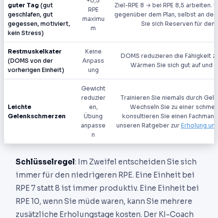
+0,5
guter Tag
(gut
Ziel-RPE 8 → bei RPE 8,5 arbeiten. 
RPE
geschlafen, gut
gegenüber dem Plan, selbst an de
maximu
gegessen, motiviert,
Sie sich Reserven für den 
m
kein Stress)
Restmuskelkater
Keine
DOMS reduzieren die Fähigkeit zu
(DOMS von der
Anpass
Wärmen Sie sich gut auf und b
vorherigen Einheit)
ung
Gewicht
reduzier
Trainieren Sie niemals durch Gel
Leichte
en,
Wechseln Sie zu einer schmerz
Gelenkschmerzen
Übung
konsultieren Sie einen Fachmann,
anpasse
unseren Ratgeber zur
Erholung un
n
Schlüsselregel
: Im Zweifel entscheiden Sie sich
immer für den niedrigeren RPE. Eine Einheit bei
RPE 7 statt 8 ist immer produktiv. Eine Einheit bei
RPE 10, wenn Sie müde waren, kann Sie mehrere
zusätzliche Erholungstage kosten. Der KI-Coach