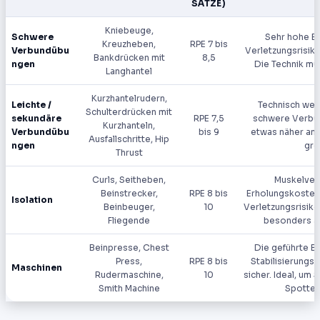
SÄTZE)
Kniebeuge,
Schwere
Sehr hohe E
Kreuzheben,
RPE 7 bis
Verbundübu
Verletzungsrisiko
Bankdrücken mit
8,5
ngen
Die Technik mus
Langhantel
Kurzhantelrudern,
Leichte /
Technisch weni
Schulterdrücken mit
sekundäre
RPE 7,5
schwere Verbu
Kurzhanteln,
Verbundübu
bis 9
etwas näher an
Ausfallschritte, Hip
ngen
gro
Thrust
Curls, Seitheben,
Muskelver
Beinstrecker,
RPE 8 bis
Erholungskosten 
Isolation
Beinbeuger,
10
Verletzungsrisiko 
Fliegende
besonders am
Beinpresse, Chest
Die geführte B
Press,
RPE 8 bis
Stabilisierungs
Maschinen
Rudermaschine,
10
sicher. Ideal, um
Smith Machine
Spotter 