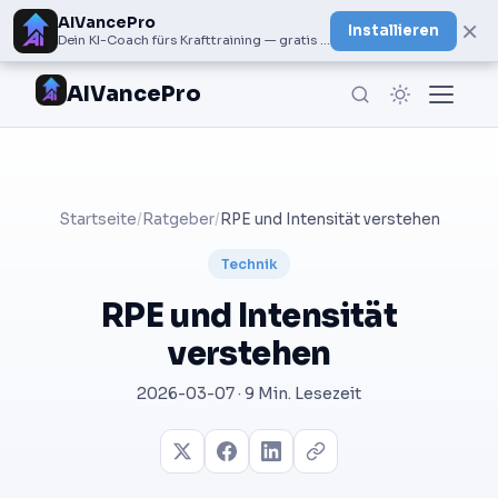
AIVancePro
×
Installieren
Dein KI-Coach fürs Krafttraining — gratis bei Google Play
AIVancePro
Startseite
/
Ratgeber
/
RPE und Intensität verstehen
Technik
RPE und Intensität
verstehen
2026-03-07 · 9 Min. Lesezeit