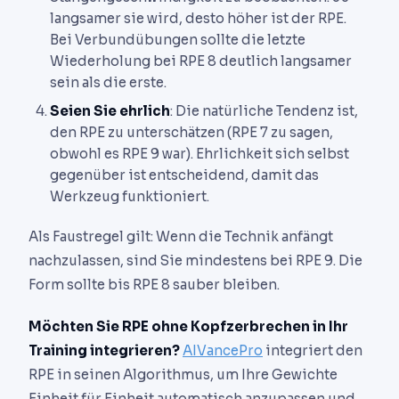
langsamer sie wird, desto höher ist der RPE.
Bei Verbundübungen sollte die letzte
Wiederholung bei RPE 8 deutlich langsamer
sein als die erste.
Seien Sie ehrlich
: Die natürliche Tendenz ist,
den RPE zu unterschätzen (RPE 7 zu sagen,
obwohl es RPE 9 war). Ehrlichkeit sich selbst
gegenüber ist entscheidend, damit das
Werkzeug funktioniert.
Als Faustregel gilt: Wenn die Technik anfängt
nachzulassen, sind Sie mindestens bei RPE 9. Die
Form sollte bis RPE 8 sauber bleiben.
Möchten Sie RPE ohne Kopfzerbrechen in Ihr
Training integrieren?
AIVancePro
integriert den
RPE in seinen Algorithmus, um Ihre Gewichte
Einheit für Einheit automatisch anzupassen und