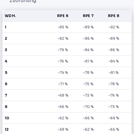
Zuordnung:
WDH.
RPE 6
RPE 7
RPE 8
1
~85 %
~89 %
~92 %
2
~82 %
~86 %
~89 %
3
~79 %
~84 %
~86 %
4
~76 %
~81 %
~84 %
5
~74 %
~78 %
~81 %
6
~71 %
~75 %
~78 %
7
~68 %
~73 %
~76 %
8
~66 %
~70 %
~73 %
10
~62 %
~66 %
~69 %
12
~58 %
~62 %
~65 %