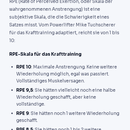
RPE (Rate of Perceived Exertion, oder Skala der
wahrgenommenen Anstrengung) ist eine
subjektive Skala, die die Schwierigkeit eines
Satzes misst. Vom Powerlifter Mike Tuchscherer
für das Krafttraining adaptiert, reicht sie von 1 bis
10:
RPE-Skala für das Krafttraining
RPE 10
: Maximale Anstrengung. Keine weitere
Wiederholung möglich, egal was passiert.
Vollständiges Muskelversagen.
RPE 9,5
: Sie hätten vielleicht noch eine halbe
Wiederholung geschafft, aber keine
vollständige.
RPE 9
: Sie hätten noch 1 weitere Wiederholung
geschafft.
RPE 8,5
: Sie hätten noch 1 bis 2 weitere