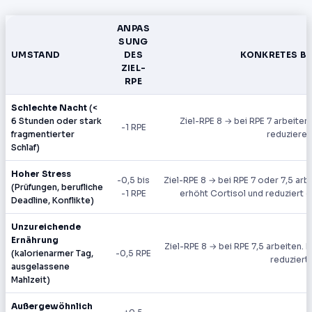
ANPAS
SUNG
UMSTAND
DES
KONKRETES BE
ZIEL-
RPE
Schlechte Nacht
(<
6 Stunden oder stark
Ziel-RPE 8 → bei RPE 7 arbeiten
-1 RPE
fragmentierter
reduzieren
Schlaf)
Hoher Stress
-0,5 bis
Ziel-RPE 8 → bei RPE 7 oder 7,5 arb
(Prüfungen, berufliche
-1 RPE
erhöht Cortisol und reduziert d
Deadline, Konflikte)
Unzureichende
Ernährung
Ziel-RPE 8 → bei RPE 7,5 arbeiten. 
(kalorienarmer Tag,
-0,5 RPE
reduziert.
ausgelassene
Mahlzeit)
Außergewöhnlich