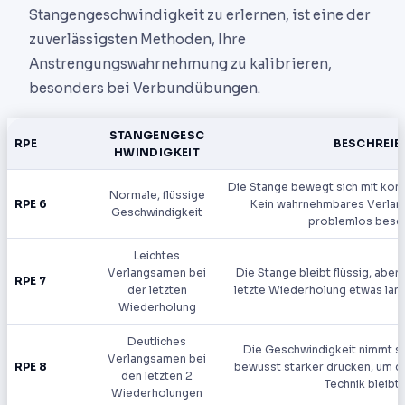
Stangengeschwindigkeit zu erlernen, ist eine der
zuverlässigsten Methoden, Ihre
Anstrengungswahrnehmung zu kalibrieren,
besonders bei Verbundübungen.
STANGENGESC
RPE
BESCHREI
HWINDIGKEIT
Die Stange bewegt sich mit kon
Normale, flüssige
RPE 6
Kein wahrnehmbares Verlan
Geschwindigkeit
problemlos besch
Leichtes
Verlangsamen bei
Die Stange bleibt flüssig, aber
RPE 7
der letzten
letzte Wiederholung etwas langs
Wiederholung
Deutliches
Die Geschwindigkeit nimmt si
Verlangsamen bei
RPE 8
bewusst stärker drücken, um d
den letzten 2
Technik bleibt 
Wiederholungen