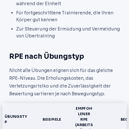
während der Einheit
Für fortgeschrittene Trainierende, die ihren
Körper gut kennen
Zur Steuerung der Ermüdung und Vermeidung
von Übertraining
RPE nach Übungstyp
Nicht alle Übungen eignen sich für das gleiche
RPE-Niveau. Die Erholungskosten, das
Verletzungsrisiko und die Zuverlässigkeit der
Bewertung variieren je nach Bewegungstyp.
EMPFOH
LENER
ÜBUNGSTY
BEISPIELE
RPE
BE
P
(ARBEITS