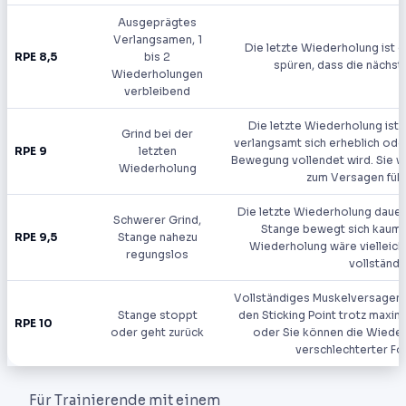
Ausgeprägtes
Verlangsamen, 1
Die letzte Wiederholung ist d
RPE 8,5
bis 2
spüren, dass die nächste
Wiederholungen
verbleibend
Die letzte Wiederholung ist 
Grind bei der
verlangsamt sich erheblich ode
RPE 9
letzten
Bewegung vollendet wird. Sie w
Wiederholung
zum Versagen füh
Die letzte Wiederholung dauer
Schwerer Grind,
Stange bewegt sich kaum. 
RPE 9,5
Stange nahezu
Wiederholung wäre vielleich
regungslos
vollständi
Vollständiges Muskelversagen.
Stange stoppt
den Sticking Point trotz maxim
RPE 10
oder geht zurück
oder Sie können die Wieder
verschlechterter F
Für Trainierende mit einem