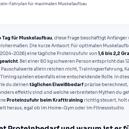
otein-Fahrplan für maximalen Muskelaufbau
ro Tag für Muskelaufbau
, diese Frage beschäftigt Anfänger
eichermaßen. Die kurze Antwort: Für optimalen Muskelaufb
(2024-2026) eine tägliche Proteinzufuhr von
1,6 bis 2,2 G
gewicht
. Bei einer 80 kg schweren Person entspricht das 
 Pauschalwerte allein reichen nicht, Trainingserfahrung, K
 Timing spielen ebenfalls eine entscheidende Rolle. In d
wie du deinen
täglichen Eiweißbedarf
präzise berechnest,
nders effektiv sind und welche verbreiteten Mythen du ge
ine
Proteinzufuhr beim Krafttraining
richtig steuert, holt
eit heraus, egal ob im Home-Gym oder im Fitnessstudio.
t Proteinbedarf und warum ist er f