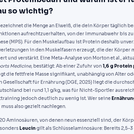
u so wichtig?
ezeichnet die Menge an Eiweiß, die dein Körper täglich ben
nktionen aufrechtzuerhalten, von der Immunabwehr bis zu
se (MPS). Für den Muskelaufbau ist Protein deshalb unverz
verletzungen in den Muskelfasern erzeugt, die der Körper m
t und verstärkt. Eine Meta-Analyse von Morton et al., aktu
ports Medicine
, bestätigt: Ab einer Zufuhr von
1,6 g Protein
igt die fettfreie Masse signifikant, unabhängig von Alter od
 Gesellschaft für Ernährung (DGE, 2025) liegt die durchsc
tschland bei rund 1,1 g/kg, was für Nicht-Sportler ausreich
ttraining jedoch deutlich zu wenig ist. Wer seine
Ernährun
muss also gezielt nachlegen.
 20 Aminosäuren, von denen neun essenziell sind, der Körpe
Besonders
Leucin
gilt als Schlüsselaminosäure: Bereits 2,5-3