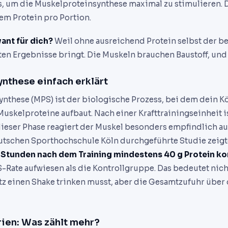
s, um die Muskelproteinsynthese maximal zu stimulieren. 
em Protein pro Portion.
ant für dich?
Weil ohne ausreichend Protein selbst der b
en Ergebnisse bringt. Die Muskeln brauchen Baustoff, und d
nthese einfach erklärt
nthese (MPS) ist der biologische Prozess, bei dem dein K
skelproteine aufbaut. Nach einer Krafttrainingseinheit i
dieser Phase reagiert der Muskel besonders empfindlich au
utschen Sporthochschule Köln durchgeführte Studie zeigt
5 Stunden nach dem Training mindestens 40 g Protein k
Rate aufwiesen als die Kontrollgruppe. Das bedeutet nicht
tz einen Shake trinken musst, aber die Gesamtzufuhr über
rien: Was zählt mehr?