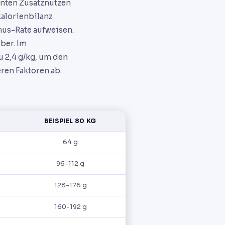
anten Zusatznutzen
kalorienbilanz
mus-Rate aufweisen.
ber. Im
u 2,4 g/kg, um den
ren Faktoren ab.
BEISPIEL 80 KG
64 g
96-112 g
128-176 g
160-192 g