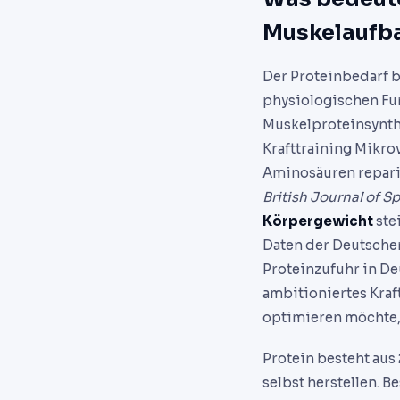
Muskelaufba
Der Proteinbedarf b
physiologischen Fu
Muskelproteinsynthe
Krafttraining Mikro
Aminosäuren reparier
British Journal of S
Körpergewicht
ste
Daten der Deutschen
Proteinzufuhr in Deu
ambitioniertes Kraf
optimieren möchte, 
Protein besteht aus
selbst herstellen. 