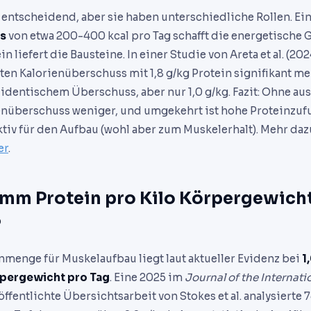
 entscheidend, aber sie haben unterschiedliche Rollen. Ei
s
von etwa 200-400 kcal pro Tag schafft die energetische 
n liefert die Bausteine. In einer Studie von Areta et al. (20
ten Kalorienüberschuss mit 1,8 g/kg Protein signifikant m
 identischem Überschuss, aber nur 1,0 g/kg. Fazit: Ohne au
ienüberschuss weniger, und umgekehrt ist hohe Proteinzuf
ektiv für den Aufbau (wohl aber zum Muskelerhalt). Mehr da
er
.
amm Protein pro Kilo Körpergewich
?
nmenge für Muskelaufbau liegt laut aktueller Evidenz bei
1
pergewicht pro Tag
. Eine 2025 im
Journal of the Internati
öffentlichte Übersichtsarbeit von Stokes et al. analysierte