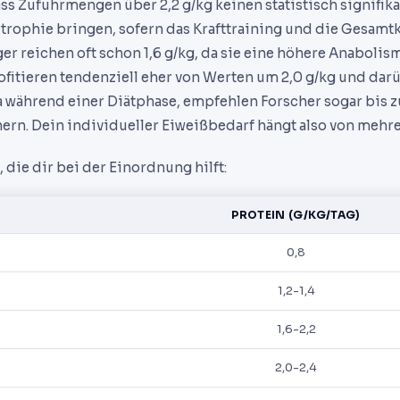
ss Zufuhrmengen über 2,2 g/kg keinen statistisch signifik
trophie bringen, sofern das Krafttraining und die Gesamt
er reichen oft schon 1,6 g/kg, da sie eine höhere Anabolis
ofitieren tendenziell eher von Werten um 2,0 g/kg und darü
wa während einer Diätphase, empfehlen Forscher sogar bis z
hern. Dein individueller Eiweißbedarf hängt also von mehre
 die dir bei der Einordnung hilft:
PROTEIN (G/KG/TAG)
0,8
1,2-1,4
1,6-2,2
2,0-2,4