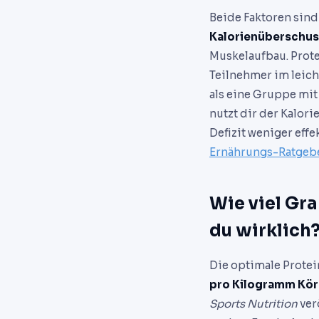
Beide Faktoren sind
Kalorienüberschus
Muskelaufbau. Protei
Teilnehmer im leich
als eine Gruppe mit
nutzt dir der Kalor
Defizit weniger eff
Ernährungs-Ratgeb
Wie viel Gr
du wirklich
Die optimale Protei
pro Kilogramm Kör
Sports Nutrition
ver