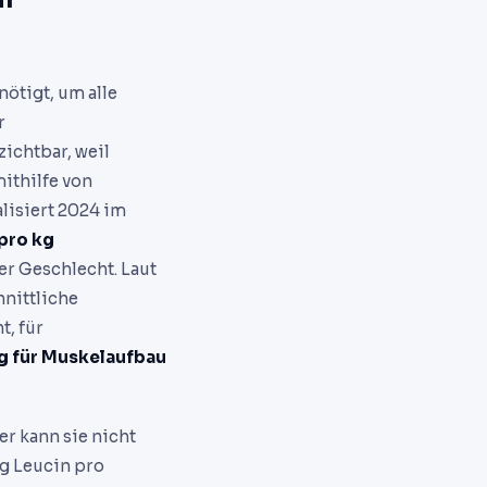
ötigt, um alle
r
ichtbar, weil
ithilfe von
alisiert 2024 im
 pro kg
er Geschlecht. Laut
hnittliche
t, für
g für Muskelaufbau
r kann sie nicht
 g Leucin pro