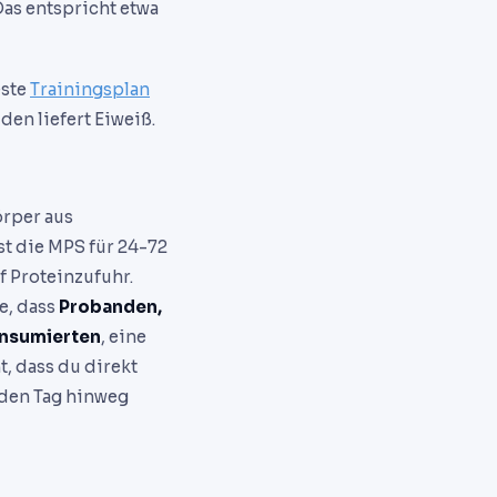
Das entspricht etwa
este
Trainingsplan
en liefert Eiweiß.
örper aus
st die MPS für 24-72
f Proteinzufuhr.
e, dass
Probanden,
onsumierten
, eine
, dass du direkt
 den Tag hinweg