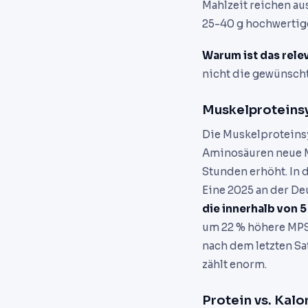
Mahlzeit reichen au
25-40 g hochwertig
Warum ist das relev
nicht die gewünscht
Muskelproteinsy
Die Muskelproteinsy
Aminosäuren neue Mu
Stunden erhöht. In 
Eine 2025 an der De
die innerhalb von 
um 22 % höhere MPS-
nach dem letzten Sa
zählt enorm.
Protein vs. Kalo