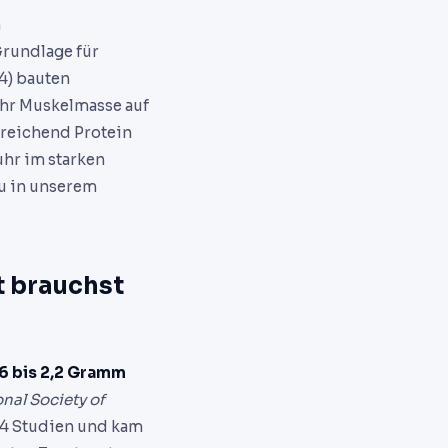
n
Grundlage für
24) bauten
ehr Muskelmasse auf
sreichend Protein
uhr im starken
zu in unserem
t brauchst
,6 bis 2,2 Gramm
onal Society of
 74 Studien und kam