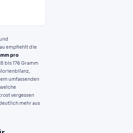
 und
au empfiehlt die
ramm pro
128 bis 176 Gramm
alorienbilanz,
iesem umfassenden
 welche
trost vergessen
 deutlich mehr aus
ür