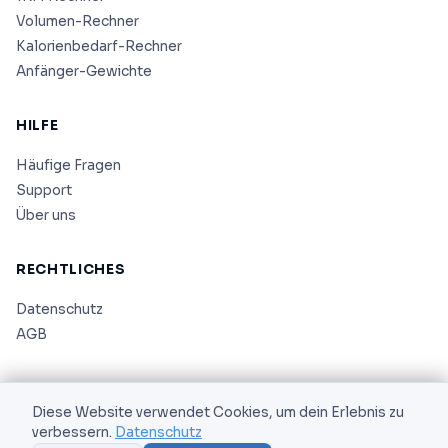
Volumen-Rechner
Kalorienbedarf-Rechner
Anfänger-Gewichte
HILFE
Häufige Fragen
Support
Über uns
RECHTLICHES
Datenschutz
AGB
Diese Website verwendet Cookies, um dein Erlebnis zu
verbessern.
Datenschutz
© 2026 AS Corporation. Alle Rechte vorbehalten.