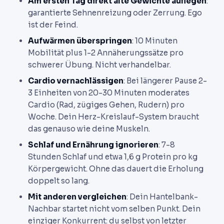
Am ersten Tag direkt alte Gewichte auflegen
:
garantierte Sehnenreizung oder Zerrung. Ego
ist der Feind.
Aufwärmen überspringen
: 10 Minuten
Mobilität plus 1-2 Annäherungssätze pro
schwerer Übung. Nicht verhandelbar.
Cardio vernachlässigen
: Bei längerer Pause 2-
3 Einheiten von 20-30 Minuten moderates
Cardio (Rad, zügiges Gehen, Rudern) pro
Woche. Dein Herz-Kreislauf-System braucht
das genauso wie deine Muskeln.
Schlaf und Ernährung ignorieren
: 7-8
Stunden Schlaf und etwa 1,6 g Protein pro kg
Körpergewicht. Ohne das dauert die Erholung
doppelt so lang.
Mit anderen vergleichen
: Dein Hantelbank-
Nachbar startet nicht vom selben Punkt. Dein
einziger Konkurrent: du selbst von letzter