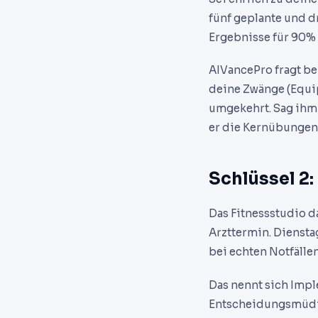
fünf geplante und dr
Ergebnisse für 90% 
AIVancePro fragt be
deine Zwänge (Equip
umgekehrt. Sag ihm 
er die Kernübungen 
Schlüssel 2:
Das Fitnessstudio da
Arzttermin. Diensta
bei echten Notfällen
Das nennt sich Impl
Entscheidungsmüdigk