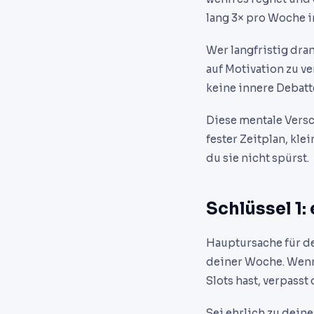
lang 3× pro Woche in
Wer langfristig dran
auf Motivation zu ve
keine innere Debatte
Diese mentale Versch
fester Zeitplan, kle
du sie nicht spürst.
Schlüssel 1:
Hauptursache für den
deiner Woche. Wenn
Slots hast, verpasst
Sei ehrlich zu deine