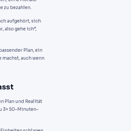
te zu bezahlen.
ach aufgehört, sich
, also gehe ich”,
 passender Plan, ein
te machst, auch wenn
asst
n Plan und Realität
u 3× 50-Minuten-
e Einheiten schlagen