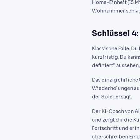
Home-Einheit (15 Mi
Wohnzimmer schlagen
Schlüssel 4:
Klassische Falle: D
kurzfristig. Du kan
definiert” aussehen,
Das einzig ehrliche
Wiederholungen auf 
der Spiegel sagt.
Der KI-Coach von A
und zeigt dir die Ku
Fortschritt und eri
überschreiben Emo