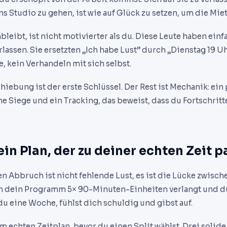
s Studio zu gehen, ist wie auf Glück zu setzen, um die Mie
bleibt, ist nicht motivierter als du. Diese Leute haben einf
rlassen. Sie ersetzten „Ich habe Lust” durch „Dienstag 19 Uhr
, kein Verhandeln mit sich selbst.
iebung ist der erste Schlüssel. Der Rest ist Mechanik: ein
ine Siege und ein Tracking, das beweist, dass du Fortschrit
 ein Plan, der zu deiner echten Zeit p
 Abbruch ist nicht fehlende Lust, es ist die Lücke zwische
 dein Programm 5× 90-Minuten-Einheiten verlangt und d
 du eine Woche, fühlst dich schuldig und gibst auf.
m echten Zeitplan, bevor du einen Split wählst. Drei solid