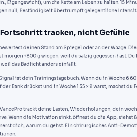
n., Eigengewicht), um die Kette am Leben zu halten. 15 Min
 null, Beständigkeit übertrumpft gelegentliche Intensitä
 Fortschritt tracken, nicht Gefühle
u bewertest deinen Stand am Spiegel oder an der Waage. Die
nst morgen +800 g wiegen, weil du salzig gegessen hast. Du
 weil das Badlicht anders einfällt.
 Signal ist dein Trainingstagebuch. Wenn du in Woche 6 60 
der Bank drückst und in Woche 1 55 × 8 warst, machst du Fo
IVancePro trackt deine Lasten, Wiederholungen, dein wöc
rve. Wenn die Motivation sinkt, öffnest du die App, siehst
nnerst dich, warum du gehst. Ein chirurgisches Anti-Demot
tionen.