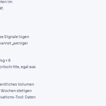
uten im
t.
se Signale lügen
 kannst „weniger
kg × 8
rtschritte, egal was
hentliches Volumen
 8 Wochen stetigen
ivations-Tool: Daten