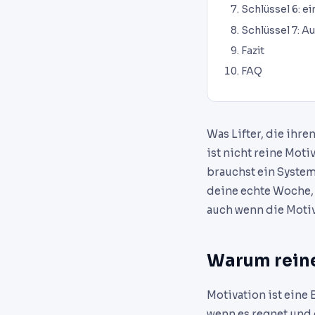
Schlüssel 6: e
Schlüssel 7: A
Fazit
FAQ
Was Lifter, die ihr
ist nicht reine Mot
brauchst ein System
deine echte Woche, 
auch wenn die Motiv
Warum reine
Motivation ist eine 
wenn es regnet und 