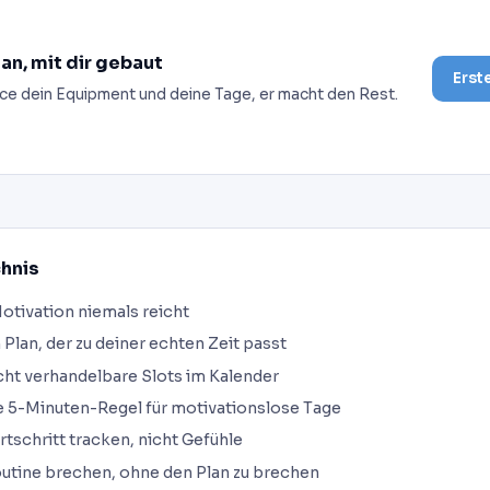
lan, mit dir gebaut
Erst
ce dein Equipment und deine Tage, er macht den Rest.
chnis
otivation niemals reicht
n Plan, der zu deiner echten Zeit passt
icht verhandelbare Slots im Kalender
ie 5-Minuten-Regel für motivationslose Tage
rtschritt tracken, nicht Gefühle
outine brechen, ohne den Plan zu brechen