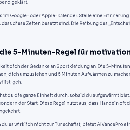
end geklärt.
ts im Google- oder Apple-Kalender. Stelle eine Erinnerung 
dass diese Zeiten besetzt sind. Die Reibung des „Entsche
: die 5-Minuten-Regel für motivatio
elt dich der Gedanke an Sportkleidung an. Die 5-Minuten
en, dich umzuziehen und 5 Minuten Aufwärmen zu mache
llst, geh.
iehst du die ganze Einheit durch, sobald du aufgewärmt bist
ondern der Start. Diese Regel nutzt aus, dass Handeln oft 
mgekehrt.
du es wirklich nicht zur Tür schaffst, bietet AIVancePro ei