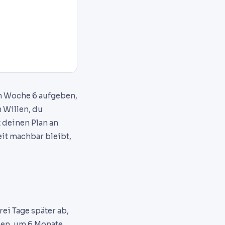
ch Woche 6 aufgeben,
n Willen, du
 deinen Plan an
it machbar bleibt,
ei Tage später ab,
sen, um 6 Monate