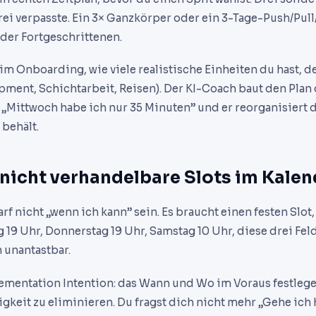
ei verpasste. Ein 3× Ganzkörper oder ein 3-Tage-Push/Pull/
der Fortgeschrittenen.
im Onboarding, wie viele realistische Einheiten du hast, 
ment, Schichtarbeit, Reisen). Der KI-Coach baut den Plan
„Mittwoch habe ich nur 35 Minuten” und er reorganisiert d
behält.
 nicht verhandelbare Slots im Kalen
rf nicht „wenn ich kann” sein. Es braucht einen festen Slot,
g 19 Uhr, Donnerstag 19 Uhr, Samstag 10 Uhr, diese drei Fe
 unantastbar.
ementation Intention: das Wann und Wo im Voraus festlege
eit zu eliminieren. Du fragst dich nicht mehr „Gehe ich h