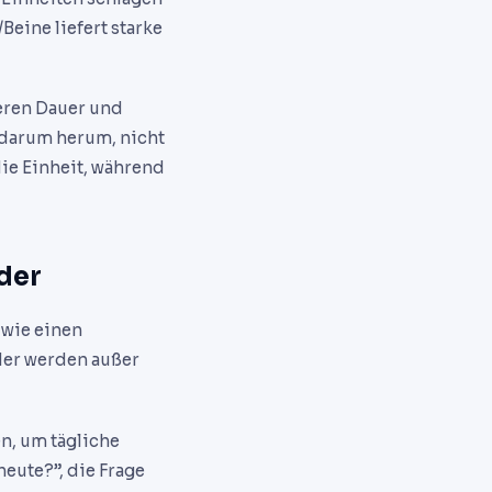
Beine liefert starke
deren Dauer und
 darum herum, nicht
ie Einheit, während
der
 wie einen
lder werden außer
n, um tägliche
eute?”, die Frage