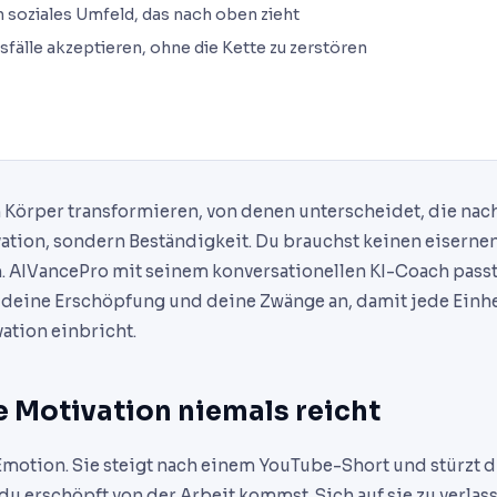
in soziales Umfeld, das nach oben zieht
usfälle akzeptieren, ohne die Kette zu zerstören
en Körper transformieren, von denen unterscheidet, die na
ivation, sondern Beständigkeit. Du brauchst keinen eiserne
. AIVancePro mit seinem konversationellen KI-Coach passt
deine Erschöpfung und deine Zwänge an, damit jede Einhe
ation einbricht.
 Motivation niemals reicht
Emotion. Sie steigt nach einem YouTube-Short und stürzt dr
du erschöpft von der Arbeit kommst. Sich auf sie zu verlas