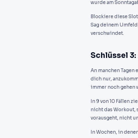
wurde am Sonntagab
Blockiere diese Slo
Sag deinem Umfeld, 
verschwindet.
Schlüssel 3
An manchen Tagen ek
dich nur, anzukomm
immer noch gehen wi
In 9 von 10 Fällen z
nicht das Workout, s
vorausgeht, nicht u
In Wochen, in denen 