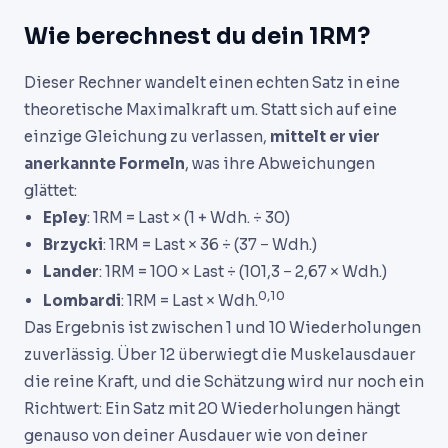
Wie berechnest du dein 1RM?
Dieser Rechner wandelt einen echten Satz in eine
theoretische Maximalkraft um. Statt sich auf eine
einzige Gleichung zu verlassen,
mittelt er vier
anerkannte Formeln
, was ihre Abweichungen
glättet:
Epley
: 1RM = Last × (1 + Wdh. ÷ 30)
Brzycki
: 1RM = Last × 36 ÷ (37 − Wdh.)
Lander
: 1RM = 100 × Last ÷ (101,3 − 2,67 × Wdh.)
0,10
Lombardi
: 1RM = Last × Wdh.
Das Ergebnis ist zwischen 1 und 10 Wiederholungen
zuverlässig. Über 12 überwiegt die Muskelausdauer
die reine Kraft, und die Schätzung wird nur noch ein
Richtwert: Ein Satz mit 20 Wiederholungen hängt
genauso von deiner Ausdauer wie von deiner