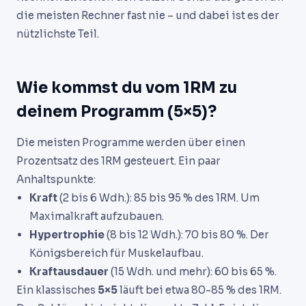
die meisten Rechner fast nie – und dabei ist es der
nützlichste Teil.
Wie kommst du vom 1RM zu
deinem Programm (5×5)?
Die meisten Programme werden über einen
Prozentsatz des 1RM gesteuert. Ein paar
Anhaltspunkte:
Kraft
(2 bis 6 Wdh.): 85 bis 95 % des 1RM. Um
Maximalkraft aufzubauen.
Hypertrophie
(8 bis 12 Wdh.): 70 bis 80 %. Der
Königsbereich für Muskelaufbau.
Kraftausdauer
(15 Wdh. und mehr): 60 bis 65 %.
Ein klassisches
5×5
läuft bei etwa 80-85 % des 1RM.