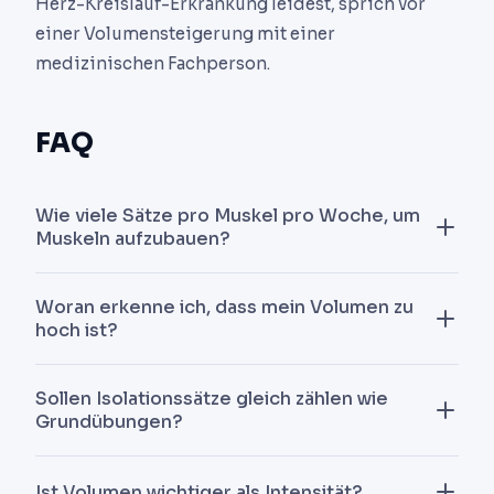
Herz-Kreislauf-Erkrankung leidest, sprich vor
einer Volumensteigerung mit einer
medizinischen Fachperson.
FAQ
Wie viele Sätze pro Muskel pro Woche, um
Muskeln aufzubauen?
Für einen fortgeschrittenen Trainierenden 12-18
Woran erkenne ich, dass mein Volumen zu
effektive Sätze (nahe am Versagen) pro Muskel pro
hoch ist?
Woche. Anfänger können mit 8-12 Sätzen
progressieren.
Leistung fällt bei den gleichen Übungen von
Sollen Isolationssätze gleich zählen wie
Session zu Session, Schlaf wird schlechter, du
Grundübungen?
willst nicht ins Studio, Muskelkater dauert über
72 Stunden. Reduziere das Volumen eine Woche
Ja für den Zielmuskel, aber Grundübungen
Ist Volumen wichtiger als Intensität?