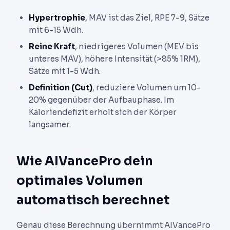
Hypertrophie
, MAV ist das Ziel, RPE 7-9, Sätze
mit 6-15 Wdh.
Reine Kraft
, niedrigeres Volumen (MEV bis
unteres MAV), höhere Intensität (>85% 1RM),
Sätze mit 1-5 Wdh.
Definition (Cut)
, reduziere Volumen um 10-
20% gegenüber der Aufbauphase. Im
Kaloriendefizit erholt sich der Körper
langsamer.
Wie AIVancePro dein
optimales Volumen
automatisch berechnet
Genau diese Berechnung übernimmt AIVancePro