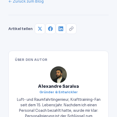
Papier-Log funktioniert 6 bis 12 Monate, dann
← Zurück zum Blog
stößt du bei der Trendanalyse an die Grenze. Eine
App wie AIVancePro automatisiert die
Berechnungen (1RM, wöchentliches Volumen,
Plateaus) und ermöglicht Entscheidungen in 30
Artikel teilen
Sekunden statt 20 Minuten.
ÜBER DEN AUTOR
Alexandre Saraiva
Gründer & Entwickler
Luft- und Raumfahrtingenieur, Krafttraining-Fan
seit dem 15. Lebensjahr. Nachdem ich einen
Personal Coach bezahlt hatte, wurde mir klar:
Personalisierung ist der Schlüssel zum