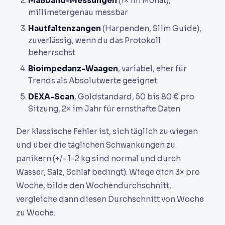
Maßband-Messungen
(1× im Monat),
millimetergenau messbar
Hautfaltenzangen
(Harpenden, Slim Guide),
zuverlässig, wenn du das Protokoll
beherrschst
Bioimpedanz-Waagen
, variabel, eher für
Trends als Absolutwerte geeignet
DEXA-Scan
, Goldstandard, 50 bis 80 € pro
Sitzung, 2× im Jahr für ernsthafte Daten
Der klassische Fehler ist, sich täglich zu wiegen
und über die täglichen Schwankungen zu
panikern (+/- 1-2 kg sind normal und durch
Wasser, Salz, Schlaf bedingt). Wiege dich 3× pro
Woche, bilde den Wochendurchschnitt,
vergleiche dann diesen Durchschnitt von Woche
zu Woche.