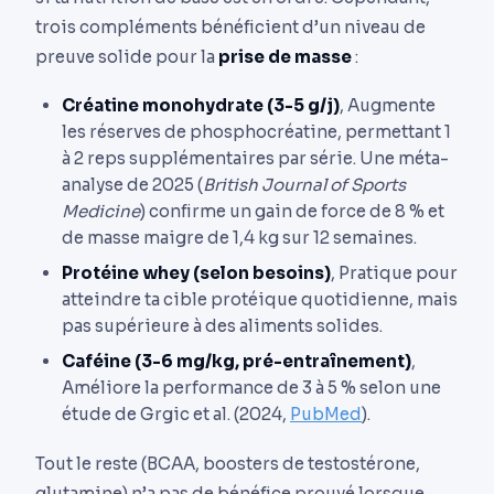
trois compléments bénéficient d’un niveau de
preuve solide pour la
prise de masse
:
Créatine monohydrate (3-5 g/j)
, Augmente
les réserves de phosphocréatine, permettant 1
à 2 reps supplémentaires par série. Une méta-
analyse de 2025 (
British Journal of Sports
Medicine
) confirme un gain de force de 8 % et
de masse maigre de 1,4 kg sur 12 semaines.
Protéine whey (selon besoins)
, Pratique pour
atteindre ta cible protéique quotidienne, mais
pas supérieure à des aliments solides.
Caféine (3-6 mg/kg, pré-entraînement)
,
Améliore la performance de 3 à 5 % selon une
étude de Grgic et al. (2024,
PubMed
).
Tout le reste (BCAA, boosters de testostérone,
glutamine) n’a pas de bénéfice prouvé lorsque