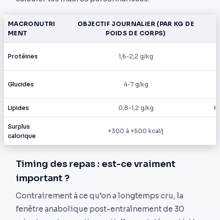
MACRONUTRI
OBJECTIF JOURNALIER (PAR KG DE
MENT
POIDS DE CORPS)
Protéines
1,6-2,2 g/kg
Glucides
4-7 g/kg
Lipides
0,8-1,2 g/kg
Ho
Surplus
+300 à +500 kcal/j
calorique
Timing des repas : est-ce vraiment
important ?
Contrairement à ce qu’on a longtemps cru, la
fenêtre anabolique post-entraînement de 30