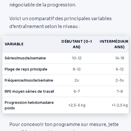
négociable de la progression.
Voici un comparatif des principales variables
d’entraînement selon le niveau :
DÉBUTANT (0-1
INTERMÉDIAIRE 
VARIABLE
AN)
ANS)
Séries/muscle/semaine
10-12
14-18
Plage de reps principale
8-12
6-12
Fréquence/muscle/semaine
2x
2-3x
RPE moyen séries de travail
6-7
7-8
Progression hebdomadaire
+2,5-5 kg
+1-2,5 kg
poids
Pour concevoir ton programme sur mesure, jette