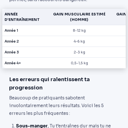
ANNÉE
GAIN MUSCULAIRE ESTIMÉ
GAIN
D’ENTRAÎNEMENT
(HOMME)
Année 1
8-12 kg
Année 2
4-6 kg
Année 3
2-3 kg
Année 4+
0,5-1,5 kg
Les erreurs qui ralentissent ta
progression
Beaucoup de pratiquants sabotent
involontairement leurs résultats. Voici les 5
erreurs les plus fréquentes :
Sous-manger
, Tu t’entraînes dur mais tu ne