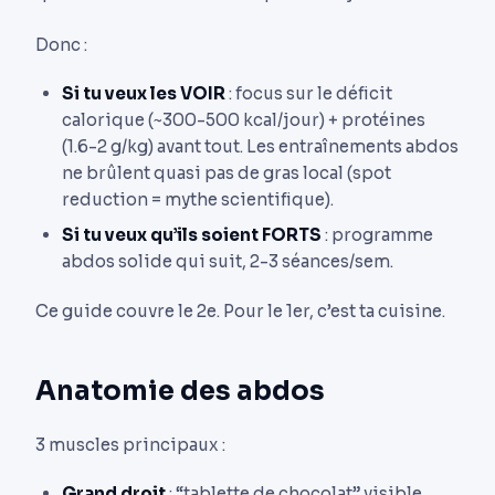
Donc :
Si tu veux les VOIR
: focus sur le déficit
calorique (~300-500 kcal/jour) + protéines
(1.6-2 g/kg) avant tout. Les entraînements abdos
ne brûlent quasi pas de gras local (spot
reduction = mythe scientifique).
Si tu veux qu’ils soient FORTS
: programme
abdos solide qui suit, 2-3 séances/sem.
Ce guide couvre le 2e. Pour le 1er, c’est ta cuisine.
Anatomie des abdos
3 muscles principaux :
Grand droit
: “tablette de chocolat” visible.