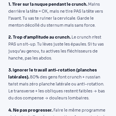
1. Tirer sur la nuque pendant le crunch.
Mains
derrière la tête = OK, mais ne tire PAS la tête vers
l’avant. Tu vas te ruiner la cervicale. Garde le
menton décollé du sternum mais sans force.
2. Trop d’amplitude au crunch.
Le crunch n’est
PAS un sit-up. Tu lèves juste les épaules. Si tu vas
jusqu’au genou, tu actives les fléchisseurs de
hanche, pas les abdos.
3. Ignorer le travail anti-rotation (planches
latérales).
80% des gens font crunch + russian
twist mais zéro planche latérale ou anti-rotation.
Le transverse + les obliques restent faibles → bas
du dos compense → douleurs lombaires.
4. Ne pas progresser.
Faire le même programme