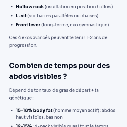
Hollow rock
(oscillation en position hollow)
L-sit
(sur barres parallèles ou chaises)
Front lever
(long-terme, exo gymnastique)
Ces 4 exos avancés peuvent te tenir 1-2 ans de
progression.
Combien de temps pour des
abdos visibles ?
Dépend de ton taux de gras de départ + ta
génétique :
15-18% body fat
(homme moyen actif) : abdos
haut visibles, bas non
12-15%
: 4-pack visible quasi tout le temps