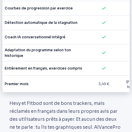
✓
Courbes de progression par exercice
✓
Détection automatique de la stagnation
✓
Coach IA conversationnel intégré
Adaptation du programme selon ton
✓
historique
✓
Entièrement en français, exercices compris
gra
Premier mois
3,49 €
lim
Hevy et Fitbod sont de bons trackers, mais
réclamés en français dans leurs propres avis par
des utilisateurs prêts à payer. Et aucun des deux
ne te parle : tu lis tes graphiques seul. AIVancePro