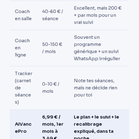
Excellent, mais 200 €
Coach
40-60 € /
+ par mois pour un
en salle
séance
vrai suivi
Souvent un
Coach
50-150 €
programme
en
/ mois
générique + un suivi
ligne
WhatsApp irrégulier
Tracker
(carnet
Note tes séances,
0-10 € /
de
mais ne décide rien
mois
séance
pour toi
s)
6,99 € /
Le plan + le suivi + le
AIVanc
mois, 1er
recalibrage
ePro
mois à
expliqué, dans ta
3,49 €
poche