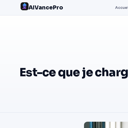
AIVancePro
Accuei
Est-ce que je char