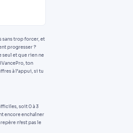
 sans trop forcer, et
ent progresser ?
 seul et que rien ne
AIVancePro, ton
fres à l’appui, si tu
iciles, soit 0 à 3
ant encore enchaîner
repère n’est pas le