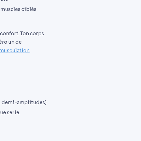
 muscles ciblés.
 confort. Ton corps
méro un de
 musculation
.
C, demi-amplitudes).
ue série.