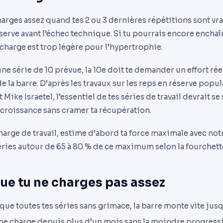
harges assez quand tes 2 ou 3 dernières répétitions sont vr
éserve avant l’échec technique. Si tu pourrais encore enchaî
 ta charge est trop légère pour l’hypertrophie.
e série de 10 prévue, la 10e doit te demander un effort réel
e la barre. D’après les travaux sur les reps en réserve popul
Mike Israetel, l’essentiel de tes séries de travail devrait se 
 croissance sans cramer ta récupération.
harge de travail, estime d’abord ta force maximale avec not
séries autour de 65 à 80 % de ce maximum selon la fourchett
ue tu ne charges pas assez
ue toutes tes séries sans grimace, la barre monte vite jusq
ême charge depuis plus d’un mois sans la moindre progress