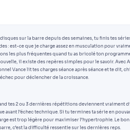
isques sur la barre depuis des semaines, tu finis tes séries
des : est-ce que je charge assez en musculation pour vraim
ions les plus fréquentes quand tu as bricolé ton programme
uvelle, il existe des repères simples pour le savoir. Avec 
nel Vance lit tes charges séance après séance et te dit, chif
’échec pour déclencher de la croissance.
nd tes 2 ou 3 dernières répétitions deviennent vraiment diff
ve avant l’échec technique. Si tu termines ta série en pouv
harge est trop légère pour maximiser l’hypertrophie. Le bon 
arre, c’est la difficulté ressentie sur les dernières reps.