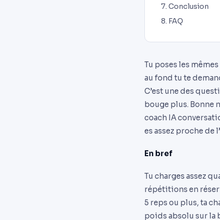
Conclusion
FAQ
Tu poses les mêmes d
au fond tu te deman
C’est une des quest
bouge plus. Bonne no
coach IA conversation
es assez proche de l
En bref
Tu charges assez qua
répétitions en réser
5 reps ou plus, ta c
poids absolu sur la b