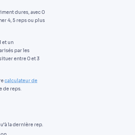
aiment dures, avec 0
ner 4, 5 reps ou plus
 et un
arisés par les
situer entre 0 et 3
re
calculateur de
e de reps.
u’à la dernière rep.
ion.