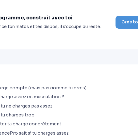
ogramme, construit avec toi
Crée t
nce ton matos et tes dispos, il s'occupe du reste.
harge compte (mais pas comme tu crois)
charge assez en musculation ?
 tu ne charges pas assez
 tu charges trop
er ta charge concrètement
cePro sait si tu charges assez