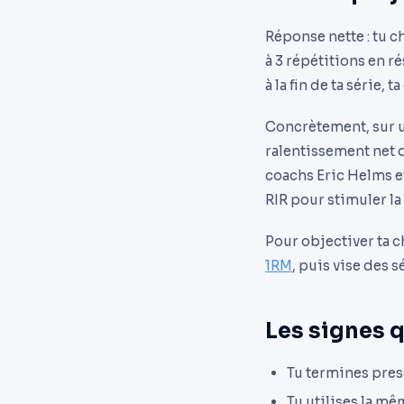
Réponse nette : tu c
à 3 répétitions en r
à la fin de ta série,
Concrètement, sur un
ralentissement net d
coachs Eric Helms et 
RIR pour stimuler la
Pour objectiver ta c
1RM
, puis vise des 
Les signes q
Tu termines presq
Tu utilises la m