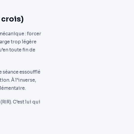
crois)
n mécanique : forcer
harge trop légère
’en toute fin de
e séance essoufflé
ion. À l’inverse,
lémentaire.
RIR). C’est lui qui