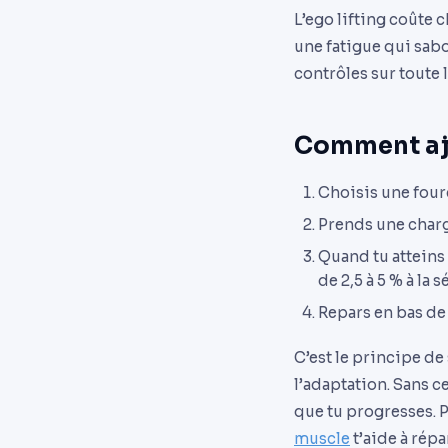
L’ego lifting coûte c
une fatigue qui sabo
contrôles sur toute 
Comment aj
Choisis une fourc
Prends une charge
Quand tu atteins 
de 2,5 à 5 % à la 
Repars en bas de
C’est le principe d
l’adaptation. Sans 
que tu progresses. 
muscle
t’aide à répar