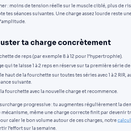
her : moins de tension réelle sur le muscle ciblé, plus de ri
te tes séances suivantes. Une charge assez lourde reste un
l’amplitude.
uster ta charge concrètement
hette de reps (par exemple 8 à 12 pour l’hypertrophie).
 qui te laisse 1 à 2 reps en réserve sur ta première série de 
le haut de la fourchette sur toutes tes séries avec 1 à 2 RIR,
séance suivante.
 la fourchette avec la nouvelle charge et recommence.
e surcharge progressive : tu augmentes régulièrement la d
ce mécanisme, même une charge correcte finit par devenir t
Pour caler le bon volume autour de ces charges, notre
calcul
tir l’effort sur la semaine.