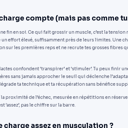
 charge compte (mais pas comme tu 
ne fin en soi. Ce qui fait grossir un muscle, c’est la tensio
e un effort élevé, suffisamment près de leurs limites. Une c
n sur les premières reps et ne recrute tes grosses fibres qu
tes confondent ‘transpirer’ et ‘stimuler’. Tu peux finir un
ères sans jamais approcher le seuil qui déclenche l’adaptat
dégrade ta technique et ta récupération sans bénéfice supp
t la proximité de l’échec, mesurée en répétitions en réserve (
t ‘assez’, pas le chiffre sur la barre.
e charge assez en musculation ?