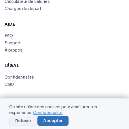
Calculateur de calories
Charges de départ
AIDE
FAQ
Support
À propos
LÉGAL
Confidentialité
CGU
Ce site utilise des cookies pour améliorer ton
expérience.
Confidentialité
© 2026 AS Corporation. Tous droits réservés.
Refuser
Accepter