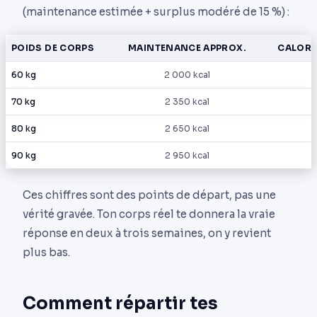
(maintenance estimée + surplus modéré de 15 %) :
POIDS DE CORPS
MAINTENANCE APPROX.
CALORI
60 kg
2 000 kcal
70 kg
2 350 kcal
80 kg
2 650 kcal
90 kg
2 950 kcal
Ces chiffres sont des points de départ, pas une
vérité gravée. Ton corps réel te donnera la vraie
réponse en deux à trois semaines, on y revient
plus bas.
Comment répartir tes