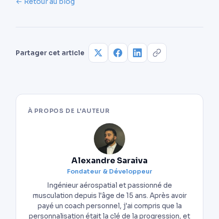
← Retour au blog
séance et un peu moins les jours de repos, mais
c’est le total de la semaine qui compte. Ne te
complique pas la vie au début : vise le même
chiffre chaque jour, c’est plus simple à tenir.
Partager cet article
À PROPOS DE L'AUTEUR
Alexandre Saraiva
Fondateur & Développeur
Ingénieur aérospatial et passionné de
musculation depuis l'âge de 15 ans. Après avoir
payé un coach personnel, j'ai compris que la
personnalisation était la clé de la progression, et