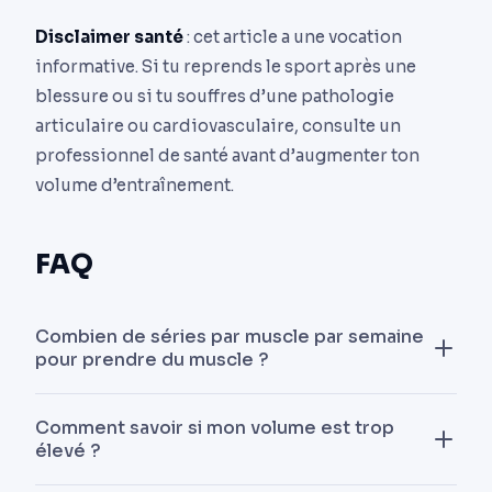
Disclaimer santé
: cet article a une vocation
informative. Si tu reprends le sport après une
blessure ou si tu souffres d’une pathologie
articulaire ou cardiovasculaire, consulte un
professionnel de santé avant d’augmenter ton
volume d’entraînement.
FAQ
Combien de séries par muscle par semaine
pour prendre du muscle ?
Pour un intermédiaire, vise 12-18 séries effectives
Comment savoir si mon volume est trop
(proches de l’échec) par muscle et par semaine.
élevé ?
Les débutants peuvent progresser avec 8-12