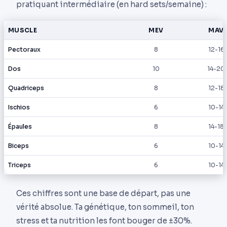
pratiquant intermédiaire (en hard sets/semaine) :
MUSCLE
MEV
MAV
Pectoraux
8
12-16
Dos
10
14-20
Quadriceps
8
12-18
Ischios
6
10-14
Épaules
8
14-18
Biceps
6
10-14
Triceps
6
10-14
Ces chiffres sont une base de départ, pas une
vérité absolue. Ta génétique, ton sommeil, ton
stress et ta nutrition les font bouger de ±30%.