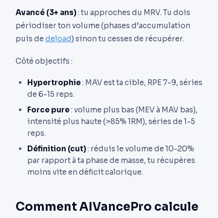
Avancé (3+ ans)
: tu approches du MRV. Tu dois
périodiser ton volume (phases d’accumulation
puis de
deload
) sinon tu cesses de récupérer.
Côté objectifs :
Hypertrophie
: MAV est ta cible, RPE 7-9, séries
de 6-15 reps.
Force pure
: volume plus bas (MEV à MAV bas),
intensité plus haute (>85% 1RM), séries de 1-5
reps.
Définition (cut)
: réduis le volume de 10-20%
par rapport à ta phase de masse, tu récupères
moins vite en déficit calorique.
Comment AIVancePro calcule