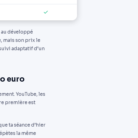
✓
ué au développé
 mais son prix le
suivi adaptatif d’un
ro euro
ement. YouTube, les
re première est
 que ta séance d’hier
 répètes la même