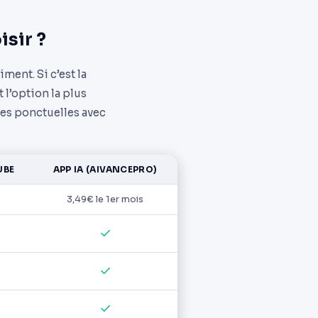
isir ?
ment. Si c’est la
 l’option la plus
ces ponctuelles avec
UBE
APP IA (AIVANCEPRO)
3,49€ le 1er mois
✓
✓
✓