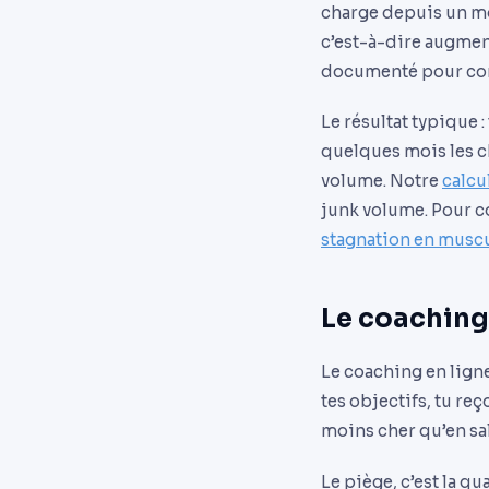
charge depuis un mo
c’est-à-dire augment
documenté pour cont
Le résultat typique 
quelques mois les ch
volume. Notre
calcu
junk volume. Pour c
stagnation en musc
Le coaching
Le coaching en ligne
tes objectifs, tu re
moins cher qu’en sal
Le piège, c’est la q