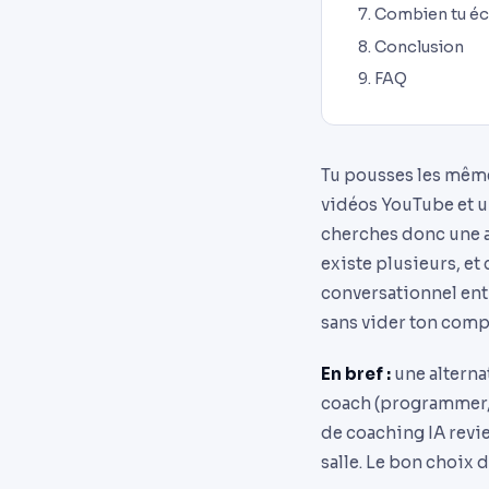
Combien tu éc
Conclusion
FAQ
Tu pousses les même
vidéos YouTube et un
cherches donc une al
existe plusieurs, et
conversationnel ent
sans vider ton comp
En bref :
une alternat
coach (programmer, a
de coaching IA revi
salle. Le bon choix