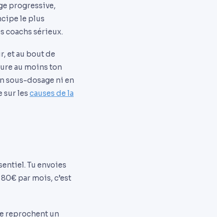
ge progressive,
ncipe le plus
s coachs sérieux.
r, et au bout de
ture au moins ton
 en sous-dosage ni en
 sur les
causes de la
entiel. Tu envoies
 80€ par mois, c’est
gne reprochent un