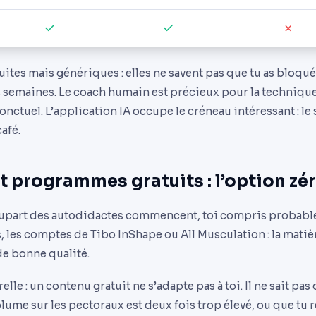
✓
✓
✗
uites mais génériques : elles ne savent pas que tu as bloq
 semaines. Le coach humain est précieux pour la technique,
onctuel. L’application IA occupe le créneau intéressant : le 
afé.
t programmes gratuits : l’option zé
 plupart des autodidactes commencent, toi compris probabl
les comptes de Tibo InShape ou All Musculation : la matiè
de bonne qualité.
relle : un contenu gratuit ne s’adapte pas à toi. Il ne sait pas
olume sur les pectoraux est deux fois trop élevé, ou que tu