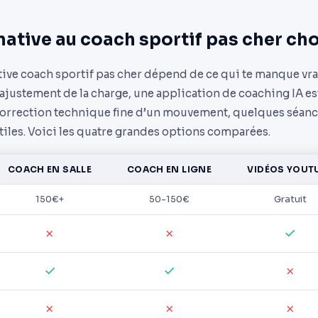
native au coach sportif pas cher cho
tive coach sportif pas cher dépend de ce qui te manque vrai
justement de la charge, une application de coaching IA est
la correction technique fine d’un mouvement, quelques séan
tiles. Voici les quatre grandes options comparées.
COACH EN SALLE
COACH EN LIGNE
VIDÉOS YOUT
150€+
50-150€
Gratuit
✓
✗
✗
✓
✓
✗
✗
✗
✗