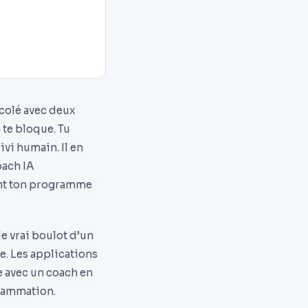
colé avec deux
 te bloque. Tu
ivi humain. Il en
oach IA
tent ton programme
le vrai boulot d’un
re. Les applications
e avec un coach en
grammation.