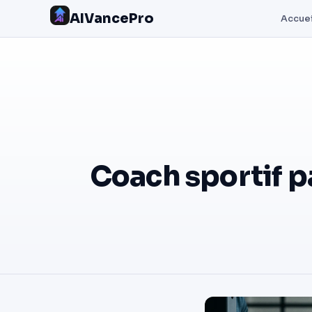
AIVancePro
Accuei
Coach sportif pa