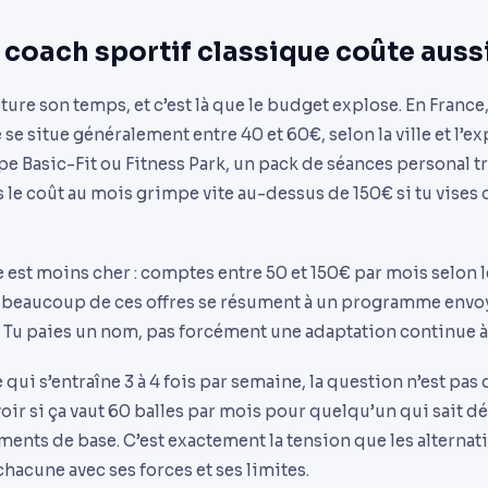
coach sportif classique coûte aussi
ture son temps, et c’est là que le budget explose. En France
e se situe généralement entre 40 et 60€, selon la ville et l’
pe Basic-Fit ou Fitness Park, un pack de séances personal t
s le coût au mois grimpe vite au-dessus de 150€ si tu vises
 est moins cher : comptes entre 50 et 150€ par mois selon le
 beaucoup de ces offres se résument à un programme envoy
. Tu paies un nom, pas forcément une adaptation continue à
qui s’entraîne 3 à 4 fois par semaine, la question n’est pas 
voir si ça vaut 60 balles par mois pour quelqu’un qui sait dé
ents de base. C’est exactement la tension que les alternat
hacune avec ses forces et ses limites.