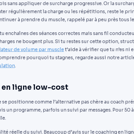
is sans appliquer de surcharge progressive. Or la surchar
er régulièrement la charge ou les répétitions, reste le pri
inuer à prendre du muscle, rappelé par à peu près tous le
: tu enchaînes des séances correctes mais sans fil conducteu
arges ne bougent plus. Si tu restes sur cette option, struc
lateur de volume par muscle
t’aide à vérifier que tu n’es ni
omprendre pourquoi tu stagnes, regarde aussi notre article
ulation
.
 en ligne low-cost
 se positionne comme l’alternative pas chère au coach prés
çois un programme, parfois un suivi par messages. Pour 50 à
le.
ualité réelle du suivi. Beaucoup d’avis sur le coaching en li