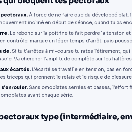
s qui bloquent tes pectoraux
s pectoraux.
À force de ne faire que du développé plat, l
n mouvement incliné en début de séance, quand tu as enc
rre.
Le rebond sur la poitrine te fait perdre la tension et
n contrôle, marque un léger temps d'arrêt, puis pousse
tude.
Si tu t'arrêtes à mi-course tu rates l'étirement, qu
muscle. Va chercher l'amplitude complète sur les haltères 
 aux écartés.
L'écarté se travaille en tension, pas en for
les triceps qui prennent le relais et le risque de blessur
 s'enrouler.
Sans omoplates serrées et basses, l'effort f
s omoplates avant chaque série.
pectoraux type (intermédiaire, en