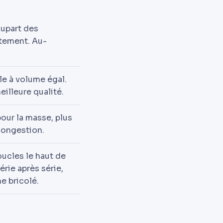
lupart des
ntement. Au-
e à volume égal.
eilleure qualité.
pour la masse, plus
 congestion.
oucles le haut de
rie après série,
e bricolé.