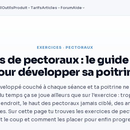
l
Outils
Produit
Tarifs
Articles
Forum
Aide
EXERCICES · PECTORAUX
s de pectoraux : le guid
our développer sa poitri
éveloppé couché à chaque séance et ta poitrine n
du temps ça se joue ailleurs que sur l'exercice : tr
ndroit, le haut des pectoraux jamais ciblé, des 
es. Sur cette page tu trouves les exercices de pec
nt le coup et comment les placer pour enfin progre