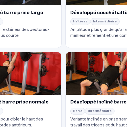
 barre prise large
Développé couché halt
e
Haltères
Intermédiaire
r l'extérieur des pectoraux
Amplitude plus grande qu'à la
us courte.
meilleur étirement et une con
é barre prise normale
Développé incliné barre
e
Barre
Intermédiaire
 pour cibler le haut des
Variante inclinée en prise ser
oïdes antérieurs.
travail des triceps et du haut