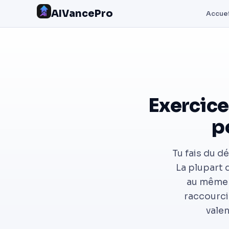
AIVancePro
Accuei
Exercice
p
Tu fais du d
La plupart 
au même e
raccourci
vale