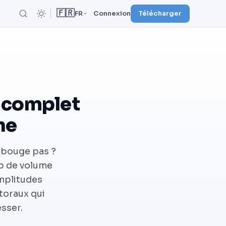
🇫🇷
FR
Connexion
Télécharger
e complet
ne
e bouge pas ?
op de volume
amplitudes
toraux qui
sser.