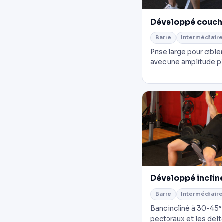
Développé couché
Barre
Intermédiair
Prise large pour cible
avec une amplitude pl
Développé inclin
Barre
Intermédiair
Banc incliné à 30-45°
pectoraux et les delt