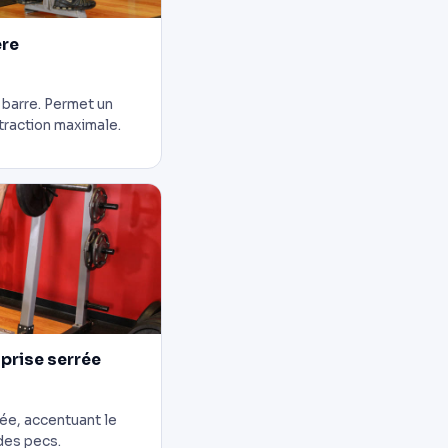
ère
 barre. Permet un
traction maximale.
 prise serrée
rée, accentuant le
 des pecs.