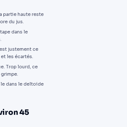
a partie haute reste
ore du jus.
 tape dans le
.
i est justement ce
et les écartés.
ce. Trop lourd, ce
e grimpe.
ile dans le deltoïde
viron 45