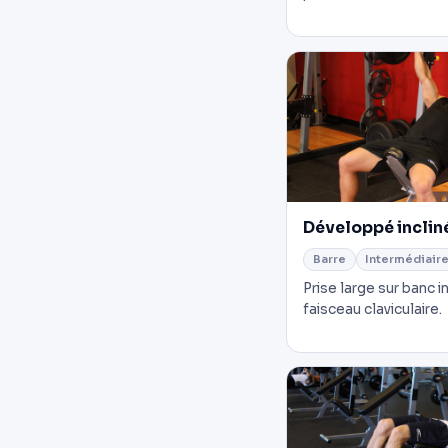
Développé incliné
Barre
Intermédiair
Prise large sur banc in
faisceau claviculaire.