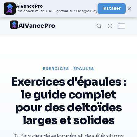
AIVancePro
×
Installer
Ton coach muscu IA — gratuit sur Google Play
AIVancePro
EXERCICES · ÉPAULES
Exercices d'épaules :
le guide complet
pour des deltoïdes
larges et solides
Tu fais des développés et des élévations