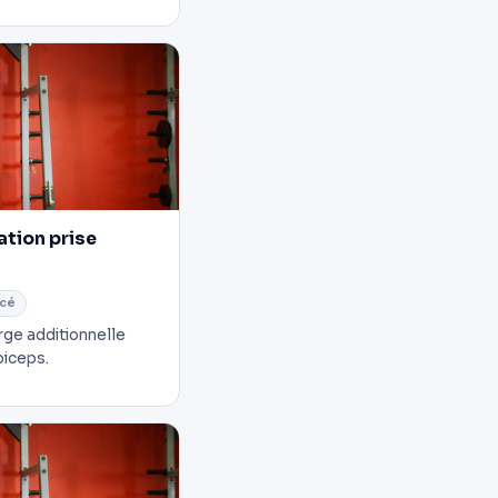
ation prise
cé
rge additionnelle
biceps.