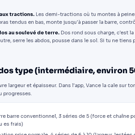
aux tractions.
Les demi-tractions où tu montes à peine
 bras tendus en bas, monte jusqu'à passer la barre, contr
dos au soulevé de terre.
Dos rond sous charge, c'est la
tre, serre les abdos, pousse dans le sol. Si tu ne tiens p
dos type (intermédiaire, environ 5
e largeur et épaisseur. Dans l'app, Vance la cale sur ton
u progresses.
re barre conventionnel, 3 séries de 5 (force et chaîne p
 es frais)
ation prise normale, 4 séries de 6 à 10 (largeur, lestées