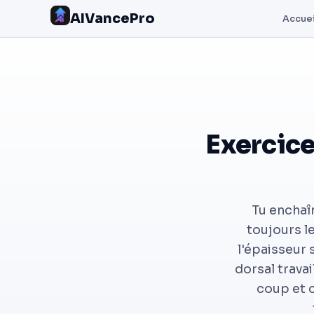
AIVancePro
Accuei
Exercice
Tu enchaîn
toujours le
l'épaisseur 
dorsal travai
coup et c