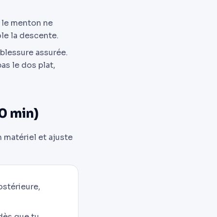
 le menton ne
ôle la descente.
 blessure assurée.
as le dos plat,
0 min)
 matériel et ajuste
ostérieure,
 dès que tu