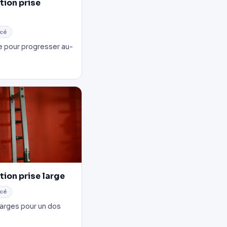
tion prise
cé
e pour progresser au-
tion prise large
cé
larges pour un dos