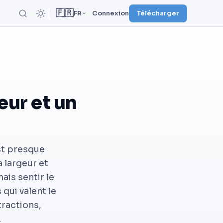
🇫🇷
FR
Connexion
Télécharger
eur et un
est presque
a largeur et
ais sentir le
 qui valent le
tractions,
.