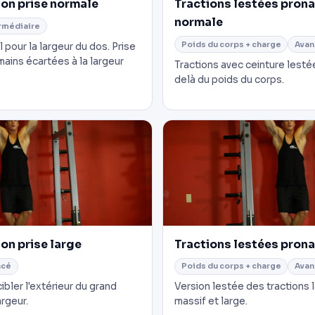
ion prise normale
Tractions lestées prona
normale
rmédiaire
Poids du corps + charge
Avan
pour la largeur du dos. Prise
mains écartées à la largeur
Tractions avec ceinture lesté
delà du poids du corps.
on prise large
Tractions lestées prona
ncé
Poids du corps + charge
Avan
cibler l'extérieur du grand
Version lestée des tractions 
argeur.
massif et large.