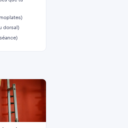
omoplates)
u dorsal)
e séance)