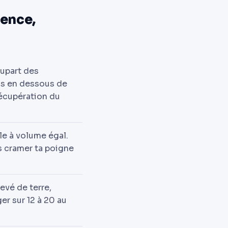
ence,
lupart des
is en dessous de
récupération du
e à volume égal.
ns cramer ta poigne
evé de terre,
er sur 12 à 20 au