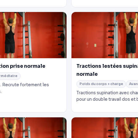
tion prise normale
Tractions lestées supin
normale
rmédiaire
Poids du corps + charge
Avan
i. Recrute fortement les
.
Tractions supination avec cha
pour un double travail dos et 