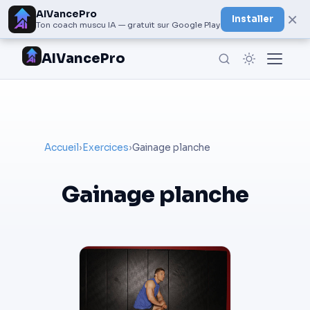
AIVancePro
×
Installer
Ton coach muscu IA — gratuit sur Google Play
AIVancePro
Accueil
›
Exercices
›
Gainage planche
Gainage planche