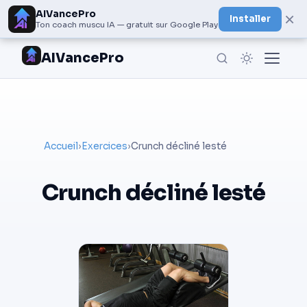
AIVancePro
×
Installer
Ton coach muscu IA — gratuit sur Google Play
AIVancePro
Accueil
›
Exercices
›
Crunch décliné lesté
Crunch décliné lesté