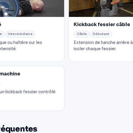
é
Kickback fessier câble
ge
Intermédiaire
Câble
Débutant
que ou haltère sur les
Extension de hanche arrière à
ntensité.
isoler chaque fessier.
 machine
un kickback fessier contrôlé
réquentes