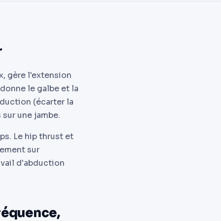
r
x, gère l'extension
donne le galbe et la
bduction (écarter la
s sur une jambe.
ps. Le hip thrust et
tement sur
avail d'abduction
réquence,