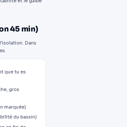
abilité et le galbe
ron 45 min)
'isolation. Dans
es.
nt que tu es
che, gros
ion marquée)
bilité du bassin)