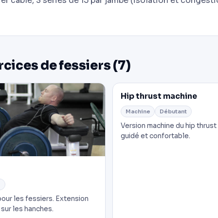
er câble, 3 séries de 15 par jambe (isolation et congesti
rcices de fessiers (7)
Hip thrust machine
Machine
Débutant
Version machine du hip thrus
guidé et confortable.
e
pour les fessiers. Extension
sur les hanches.