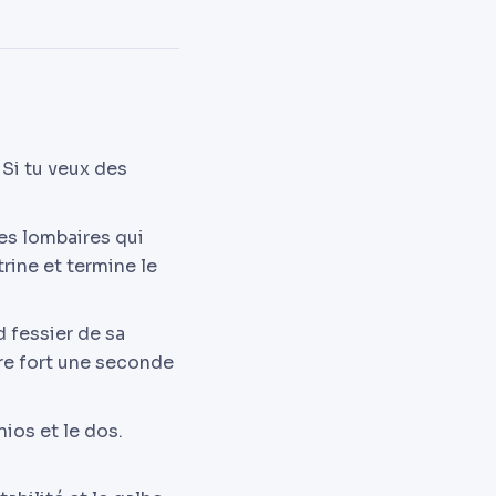
 Si tu veux des
les lombaires qui
trine et termine le
d fessier de sa
rre fort une seconde
hios et le dos.