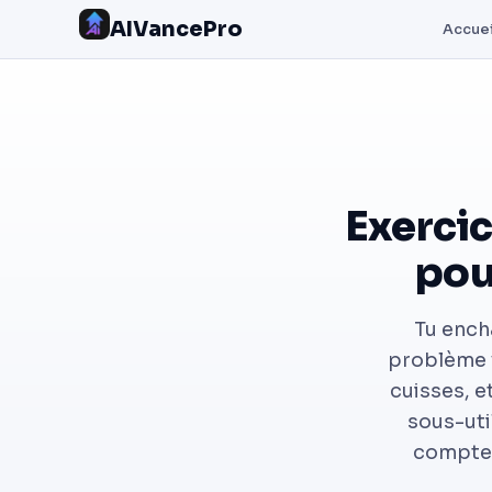
AIVancePro
Accuei
Exercic
pou
Tu ench
problème vi
cuisses, e
sous-uti
compten