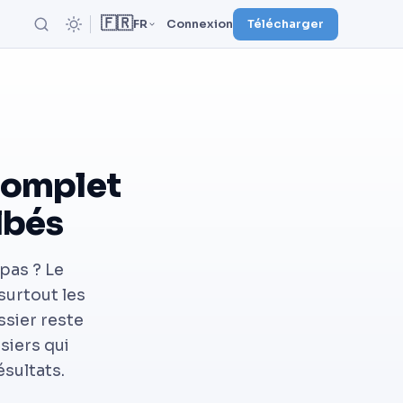
🇫🇷
FR
Connexion
Télécharger
 complet
lbés
pas ? Le
 surtout les
ssier reste
siers qui
sultats.