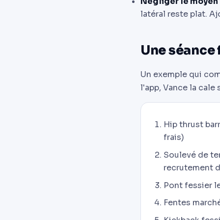
Négliger le moyen 
latéral reste plat. 
Une séance f
Un exemple qui comb
l'app, Vance la cale
Hip thrust bar
frais)
Soulevé de ter
recrutement d
Pont fessier l
Fentes marchée