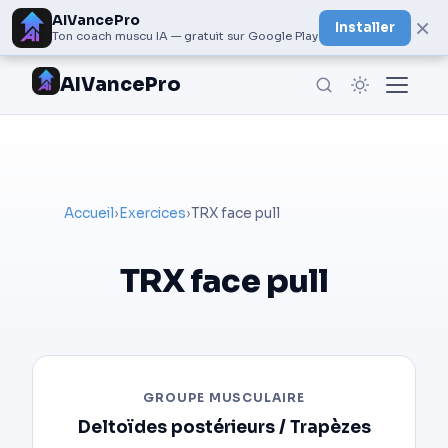
AIVancePro
×
Installer
Ton coach muscu IA — gratuit sur Google Play
AIVancePro
Accueil
›
Exercices
›
TRX face pull
TRX face pull
GROUPE MUSCULAIRE
Deltoïdes postérieurs / Trapèzes